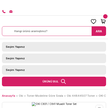
EDAVA!
ARA
ÜRÜNÜ BUL
Anasayfa
Oki
Toner Modeline Göre Sırala
Oki 44844507 Toner
OKI C8