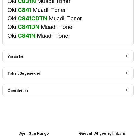
Oki
C831N
Muadil Toner
Oki
C841
Muadil Toner
Oki
C841CDTN
Muadil Toner
Oki
C841DN
Muadil Toner
Oki
C841N
Muadil Toner
Yorumlar
Taksit Seçenekleri
Bu ürüne ilk yorumu siz yapın!
Önerileriniz
Yorum Yaz
Bu ürünün fiyat bilgisi, resim, ürün açıklamalarında ve diğer
konularda yetersiz gördüğünüz noktaları öneri formunu
kullanarak tarafımıza iletebilirsiniz.
Görüş ve önerileriniz için teşekkür ederiz.
Aynı Gün Kargo
Güvenli Alışveriş İmkanı