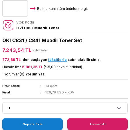
Bu markanın tüm ürünlerine git
Stok Kodu
Oki C831 Muadil Toneri
OKI C831 / C841 Muadil Toner Set
7.243,54 TL
Kdv Dahil
772,89 TL
'den başlayan
taksitlerle
satın alabilirsiniz.
Havale ile :
6.881,36 TL
(%5,00 havale indirimi)
Yorumlar (0)
Yorum Yaz
Stok Adedi
10 Adet
Fiyat
126,79 USD + KDV
Sepete Ekle
Hemen Al