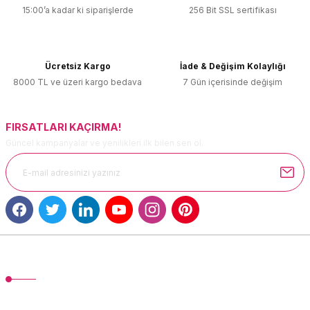
15:00’a kadar ki siparişlerde
256 Bit SSL sertifikası
Ürün resmi kalitesiz, bozuk veya görüntülenemiyor.
Ürün açıklamasında eksik bilgiler bulunuyor.
Ürün bilgilerinde hatalar bulunuyor.
Ücretsiz Kargo
İade & Değişim Kolaylığı
Ürün fiyatı diğer sitelerden daha pahalı.
8000 TL ve üzeri kargo bedava
7 Gün içerisinde değişim
Bu ürüne benzer farklı alternatifler olmalı.
FIRSATLARI KAÇIRMA!
Güncel kampanyalar ve yenilikleri ilk bilen sen ol.
Gönder
MÜŞTERİ HİZMETLERİ
TonerMAX® 14.000 çeşit ürünle yelpazesi ve operasyonel olarak 160
ülkeye ürün gönderimi yapan kadrosuyla hizmet vermeye devam