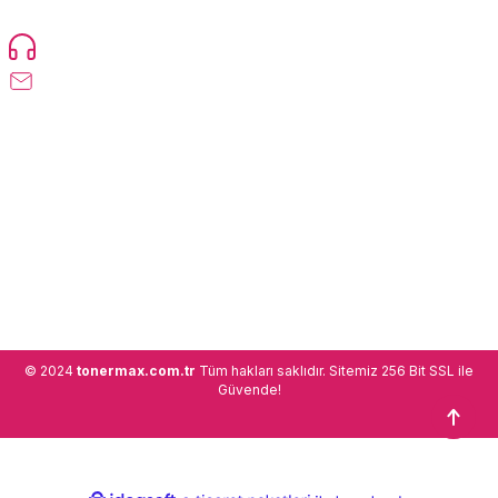
etmektedir.
Devamı...
0216 471 73 24
info@tonermax.com.tr
Üyelik
Kurumsal
Alışveriş
© 2024
tonermax.com.tr
Tüm hakları saklıdır. Sitemiz 256 Bit SSL ile
Güvende!