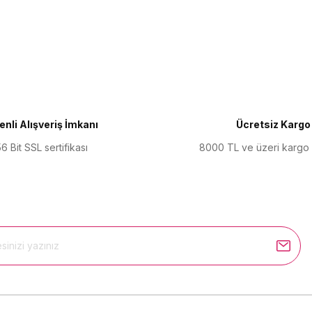
ularda yetersiz gördüğünüz noktaları öneri formunu kullanarak tarafımıza 
Bu ürüne ilk yorumu siz yapın!
Yorum Yaz
nli Alışveriş İmkanı
Ücretsiz Kargo
6 Bit SSL sertifikası
8000 TL ve üzeri kargo
Gönder