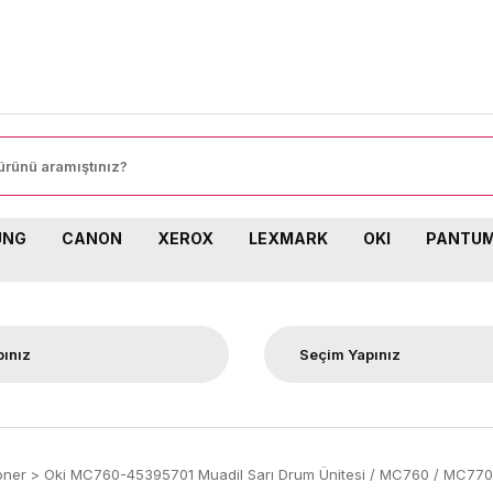
UNG
CANON
XEROX
LEXMARK
OKI
PANTU
oner
Oki MC760-45395701 Muadil Sarı Drum Ünitesi / MC760 / MC77