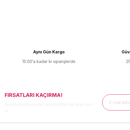
Bu ürünün fiyat bilgisi, resim, ürün açıklamalarında ve diğer kon
Görüş ve önerileriniz için teşekkür ederiz.
Ürün resmi kalitesiz, bozuk veya görüntülenemiyor.
Ürün açıklamasında eksik bilgiler bulunuyor.
Ürün bilgilerinde hatalar bulunuyor.
Ürün fiyatı diğer sitelerden daha pahalı.
Aynı Gün Kargo
Güve
Bu ürüne benzer farklı alternatifler olmalı.
15:00’a kadar ki siparişlerde
25
FIRSATLARI KAÇIRMA!
Güncel kampanyalar ve yenilikleri ilk bilen sen
ol.