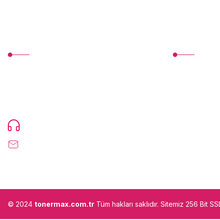
MÜŞTERİ HİZMETLERİ
Üyelik
TonerMAX® 14.000 çeşit ürünle yelpazesi ve
Yeni Üyelik
operasyonel olarak 160 ülkeye ürün
Üye Girişi
gönderimi yapan kadrosuyla hizmet vermeye
devam etmektedir.
Devamı...
Şifremi Unuttu
0216 471 73 24
info@tonermax.com.tr
© 2024
tonermax.com.tr
Tüm hakları saklıdır. Sitemiz 256 Bit S