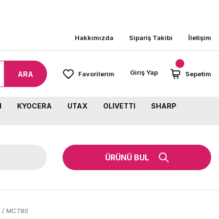
8000 TL ÜZERİ SİPARİŞLERİNİZDE KARGO BEDAVA!
Hakkımızda
Sipariş Takibi
İletişim
Giriş Yap
ARA
Favorilerim
Sepetim
M
KYOCERA
UTAX
OLIVETTI
SHARP
ÜRÜNÜ BUL
0 / MC780