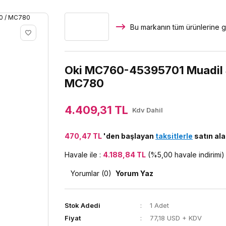
Bu markanın tüm ürünlerine g
Oki MC760-45395701 Muadil S
MC780
4.409,31 TL
Kdv Dahil
470,47 TL
'den başlayan
taksitlerle
satın alab
Havale ile :
4.188,84 TL
(%5,00 havale indirimi)
Yorumlar (0)
Yorum Yaz
Stok Adedi
1 Adet
Fiyat
77,18 USD + KDV