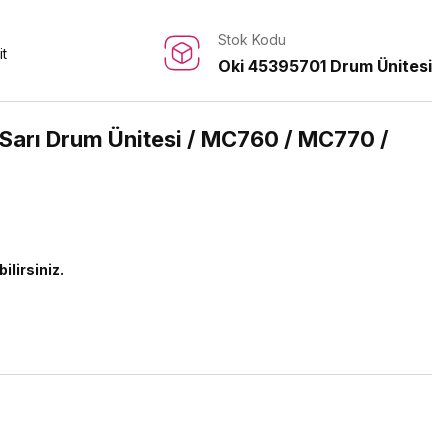
Stok Kodu
it
Oki 45395701 Drum Ünitesi
arı Drum Ünitesi / MC760 / MC770 /
ilirsiniz.