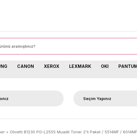
8000 TL ÜZERİ SİPARİŞLERİNİZDE KARG
UNG
CANON
XEROX
LEXMARK
OKI
PANTU
ner
Olivetti B1230 PG-L2555 Muadil Toner 2'li Paket / 5514MF / 6014M