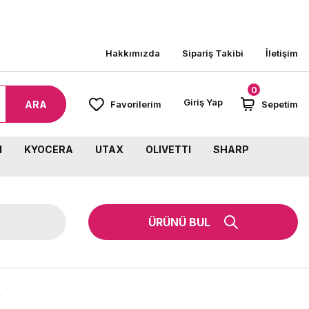
O BEDAVA!
Hakkımızda
Sipariş Takibi
İletişim
0
Giriş Yap
ARA
Favorilerim
Sepetim
M
KYOCERA
UTAX
OLIVETTI
SHARP
ÜRÜNÜ BUL
F