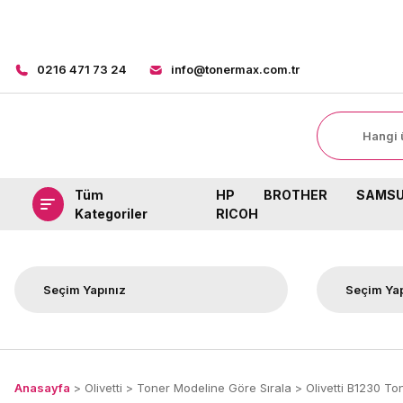
0216 471 73 24
info@tonermax.com.tr
Tüm
HP
BROTHER
SAMS
Kategoriler
RICOH
Anasayfa
Olivetti
Toner Modeline Göre Sırala
Olivetti B1230 To