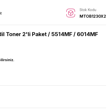
Stok Kodu
it
MTOB1230X2
il Toner 2'li Paket / 5514MF / 6014MF
lirsiniz.