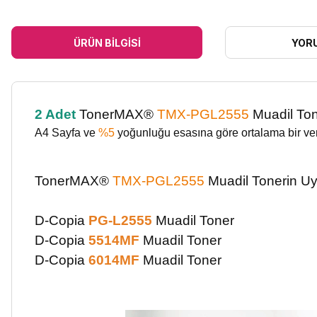
ÜRÜN BILGISI
YOR
2 Adet
TonerMAX®
TMX-PGL2555
Muadil To
A4
Sayfa ve
%5
yoğunluğu esasına göre ortalama bir veri
TonerMAX®
TMX-PGL2555
Muadil Tonerin
Uyu
D-Copia
PG-L2555
Muadil Toner
D-Copia
5514MF
Muadil Toner
D-Copia
6014MF
Muadil Toner