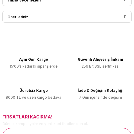
Taksit Seçenekleri
Bu ürüne ilk yorumu siz yapın!
Önerileriniz
Yorum Yaz
Bu ürünün fiyat bilgisi, resim, ürün açıklamalarında ve diğer
konularda yetersiz gördüğünüz noktaları öneri formunu
kullanarak tarafımıza iletebilirsiniz.
Görüş ve önerileriniz için teşekkür ederiz.
Aynı Gün Kargo
Güvenli Alışveriş İmkanı
15:00’a kadar ki siparişlerde
256 Bit SSL sertifikası
Ürün resmi kalitesiz, bozuk veya görüntülenemiyor.
Ürün açıklamasında eksik bilgiler bulunuyor.
Ürün bilgilerinde hatalar bulunuyor.
Ücretsiz Kargo
İade & Değişim Kolaylığı
Ürün fiyatı diğer sitelerden daha pahalı.
8000 TL ve üzeri kargo bedava
7 Gün içerisinde değişim
Bu ürüne benzer farklı alternatifler olmalı.
FIRSATLARI KAÇIRMA!
Güncel kampanyalar ve yenilikleri ilk bilen sen ol.