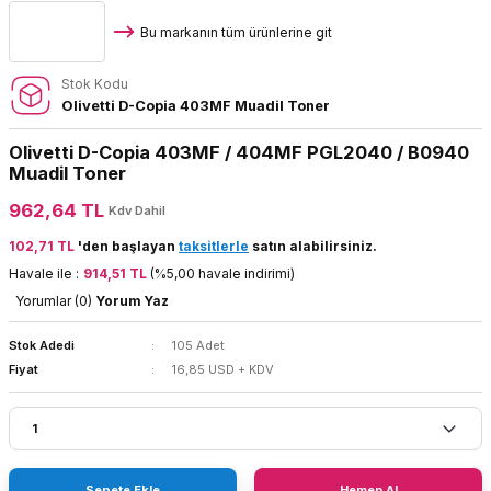
Bu markanın tüm ürünlerine git
Stok Kodu
Olivetti D-Copia 403MF Muadil Toner
Olivetti D-Copia 403MF / 404MF PGL2040 / B0940
Muadil Toner
962,64 TL
Kdv Dahil
102,71 TL
'den başlayan
taksitlerle
satın alabilirsiniz.
Havale ile :
914,51 TL
(%5,00 havale indirimi)
Yorumlar (0)
Yorum Yaz
Stok Adedi
105 Adet
Fiyat
16,85 USD + KDV
Sepete Ekle
Hemen Al