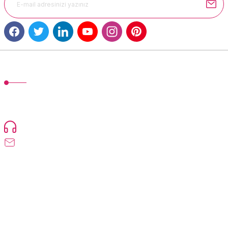
Gönder
MÜŞTERİ HİZMETLERİ
TonerMAX® 14.000 çeşit ürünle yelpazesi ve operasyonel olarak 160
ülkeye ürün gönderimi yapan kadrosuyla hizmet vermeye devam
etmektedir.
Devamı...
0216 471 73 24
info@tonermax.com.tr
Üyelik
Kurumsal
Alışveriş