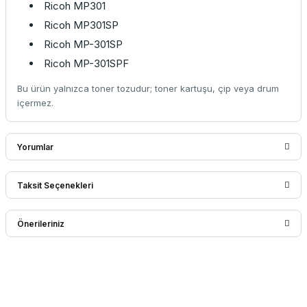
Ricoh MP301
Ricoh MP301SP
Ricoh MP-301SP
Ricoh MP-301SPF
Bu ürün yalnızca toner tozudur; toner kartuşu, çip veya drum
içermez.
Yorumlar
Taksit Seçenekleri
Bu ürüne ilk yorumu siz yapın!
Önerileriniz
Yorum Yaz
Bu ürünün fiyat bilgisi, resim, ürün açıklamalarında ve diğer
konularda yetersiz gördüğünüz noktaları öneri formunu
kullanarak tarafımıza iletebilirsiniz.
Görüş ve önerileriniz için teşekkür ederiz.