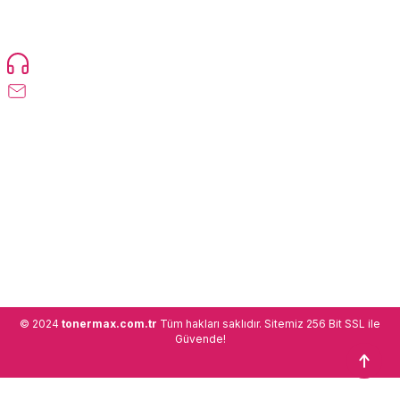
TonerMAX® 14.000 çeşit ürünle yelpazesi ve operasyonel olarak 160
ülkeye ürün gönderimi yapan kadrosuyla hizmet vermeye devam
etmektedir.
Devamı...
0216 471 73 24
info@tonermax.com.tr
Üyelik
Kurumsal
Alışveriş
© 2024
tonermax.com.tr
Tüm hakları saklıdır. Sitemiz 256 Bit SSL ile
Güvende!