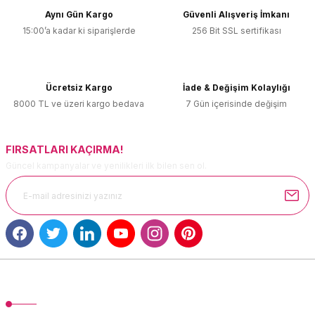
Aynı Gün Kargo
Güvenli Alışveriş İmkanı
15:00’a kadar ki siparişlerde
256 Bit SSL sertifikası
Ürün resmi kalitesiz, bozuk veya görüntülenemiyor.
Ürün açıklamasında eksik bilgiler bulunuyor.
Ürün bilgilerinde hatalar bulunuyor.
Ücretsiz Kargo
İade & Değişim Kolaylığı
Ürün fiyatı diğer sitelerden daha pahalı.
8000 TL ve üzeri kargo bedava
7 Gün içerisinde değişim
Bu ürüne benzer farklı alternatifler olmalı.
FIRSATLARI KAÇIRMA!
Güncel kampanyalar ve yenilikleri ilk bilen sen ol.
Gönder
MÜŞTERİ HİZMETLERİ