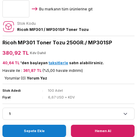
Bu markanın tüm ürünlerine git
Stok Kodu
Ricoh MP301 / MP301SP Toner Tozu
Ricoh MP301 Toner Tozu 250GR./ MP301SP
380,92 TL
Kdv Dahil
40,64 TL
'den başlayan
taksitlerle
satın alabilirsiniz.
Havale ile :
361,87 TL
(%5,00 havale indirimi)
Yorumlar (0)
Yorum Yaz
Stok Adedi
100 Adet
Fiyat
6,67 USD + KDV
Sepete Ekle
Hemen Al