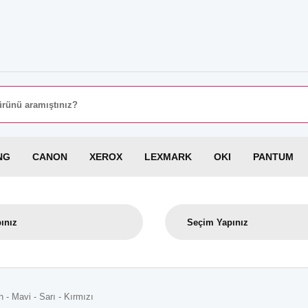
8000 
NG
CANON
XEROX
LEXMARK
OKI
PANTUM
- Mavi - Sarı - Kırmızı