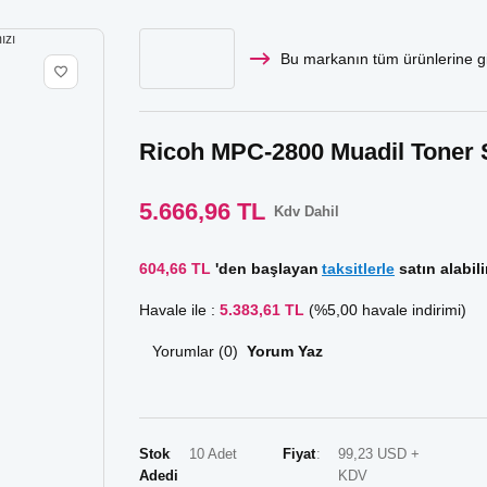
Bu markanın tüm ürünlerine gi
Ricoh MPC-2800 Muadil Toner Set
5.666,96 TL
Kdv Dahil
604,66 TL
'den başlayan
taksitlerle
satın alabili
Havale ile :
5.383,61 TL
(%5,00 havale indirimi)
Yorumlar (0)
Yorum Yaz
Stok
10 Adet
Fiyat
99,23 USD +
Adedi
KDV