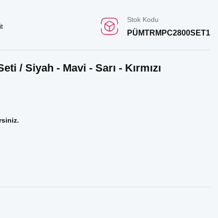
Stok Kodu
t
PÜMTRMPC2800SET1
i / Siyah - Mavi - Sarı - Kırmızı
rsiniz.