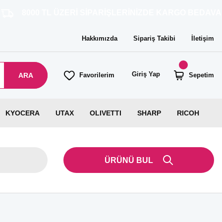
TL ÜZERİ SİPARİŞLERİNİZDE KARGO BEDAVA!
Hakkımızda
Sipariş Takibi
İletişim
Giriş Yap
ARA
Favorilerim
Sepetim
KYOCERA
UTAX
OLIVETTI
SHARP
RICOH
ÜRÜNÜ BUL