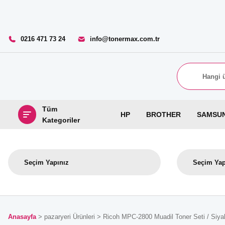
0216 471 73 24
info@tonermax.com.tr
Tüm
HP
BROTHER
SAMSU
Kategoriler
Anasayfa
pazaryeri Ürünleri
Ricoh MPC-2800 Muadil Toner Seti / Siyah 