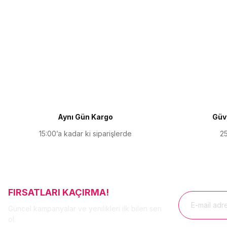
Bu ürünün fiyat bilgisi, resim, ürün açıklamalarında ve diğer kon
Görüş ve önerileriniz için teşekkür ederiz.
Ürün resmi kalitesiz, bozuk veya görüntülenemiyor.
Ürün açıklamasında eksik bilgiler bulunuyor.
Ürün bilgilerinde hatalar bulunuyor.
Ürün fiyatı diğer sitelerden daha pahalı.
Aynı Gün Kargo
Güve
Bu ürüne benzer farklı alternatifler olmalı.
15:00’a kadar ki siparişlerde
25
FIRSATLARI KAÇIRMA!
Güncel kampanyalar ve yenilikleri ilk bilen sen
ol.