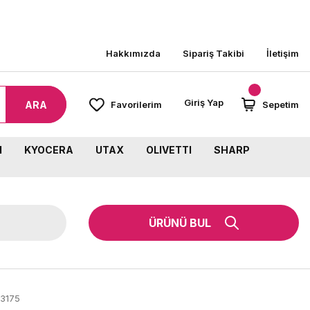
8000 TL ÜZERİ SİPARİŞLERİNİZDE KARGO BEDAVA!
Hakkımızda
Sipariş Takibi
İletişim
Giriş Yap
ARA
Favorilerim
Sepetim
M
KYOCERA
UTAX
OLIVETTI
SHARP
ÜRÜNÜ BUL
-3175