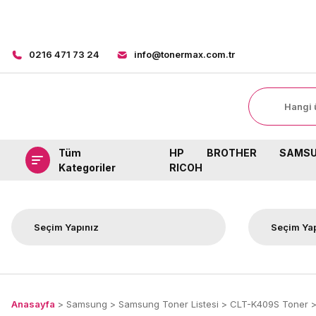
0216 471 73 24
info@tonermax.com.tr
Tüm
HP
BROTHER
SAMS
Kategoriler
RICOH
Anasayfa
Samsung
Samsung Toner Listesi
CLT-K409S Toner