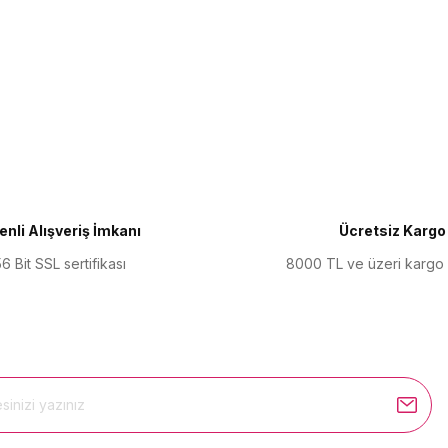
ularda yetersiz gördüğünüz noktaları öneri formunu kullanarak tarafımıza 
Bu ürüne ilk yorumu siz yapın!
Yorum Yaz
nli Alışveriş İmkanı
Ücretsiz Kargo
6 Bit SSL sertifikası
8000 TL ve üzeri kargo
Gönder