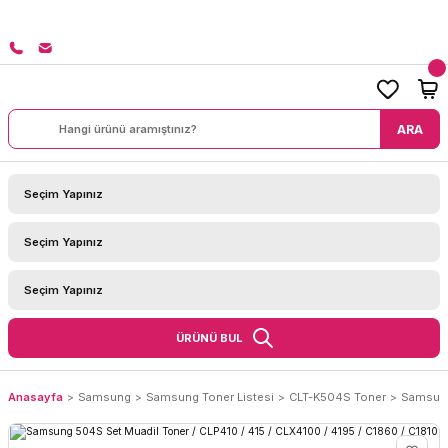
8000 TL ÜZERİ SİPARİŞLERİNİZDE KARGO BEDAVA!
ARA
ÜRÜNÜ BUL
Anasayfa
Samsung
Samsung Toner Listesi
CLT-K504S Toner
Samsung 