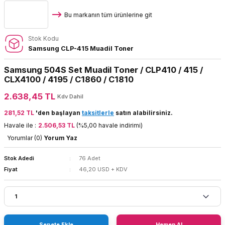
Bu markanın tüm ürünlerine git
Stok Kodu
Samsung CLP-415 Muadil Toner
Samsung 504S Set Muadil Toner / CLP410 / 415 /
CLX4100 / 4195 / C1860 / C1810
2.638,45 TL
Kdv Dahil
281,52 TL
'den başlayan
taksitlerle
satın alabilirsiniz.
Havale ile :
2.506,53 TL
(%5,00 havale indirimi)
Yorumlar (0)
Yorum Yaz
Stok Adedi
76 Adet
Fiyat
46,20 USD + KDV
Sepete Ekle
Hemen Al