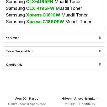
Samsung
CLX-4195FN
Muadil Toner
Samsung
CLX-4195FW
Muadil Toner
Samsung
Xpress C1810W
Muadil Toner
Samsung
Xpress C1860FW
Muadil Toner
Yorumlar
Taksit Seçenekleri
Bu ürüne ilk yorumu siz yapın!
Önerileriniz
Yorum Yaz
Bu ürünün fiyat bilgisi, resim, ürün açıklamalarında ve diğer
konularda yetersiz gördüğünüz noktaları öneri formunu
kullanarak tarafımıza iletebilirsiniz.
Görüş ve önerileriniz için teşekkür ederiz.
Aynı Gün Kargo
Güvenli Alışveriş İmkanı
15:00’a kadar ki siparişlerde
256 Bit SSL sertifikası
Ürün resmi kalitesiz, bozuk veya görüntülenemiyor.