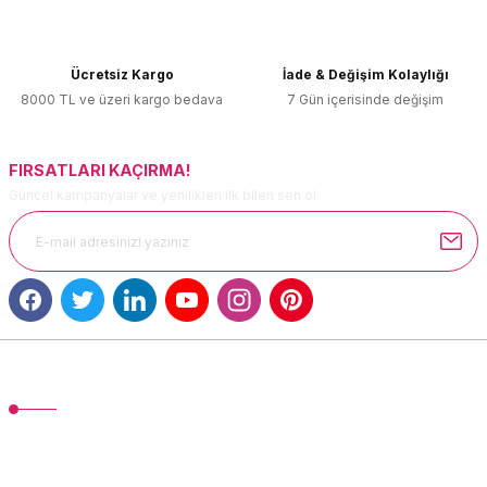
Ürün açıklamasında eksik bilgiler bulunuyor.
Ürün bilgilerinde hatalar bulunuyor.
Ücretsiz Kargo
İade & Değişim Kolaylığı
Ürün fiyatı diğer sitelerden daha pahalı.
8000 TL ve üzeri kargo bedava
7 Gün içerisinde değişim
Bu ürüne benzer farklı alternatifler olmalı.
FIRSATLARI KAÇIRMA!
Güncel kampanyalar ve yenilikleri ilk bilen sen ol.
Gönder
MÜŞTERİ HİZMETLERİ
TonerMAX® 14.000 çeşit ürünle yelpazesi ve operasyonel olarak 160
ülkeye ürün gönderimi yapan kadrosuyla hizmet vermeye devam
etmektedir.
Devamı...