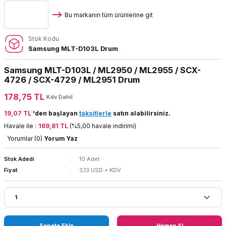
Bu markanın tüm ürünlerine git
Stok Kodu
Samsung MLT-D103L Drum
Samsung MLT-D103L / ML2950 / ML2955 / SCX-
4726 / SCX-4729 / ML2951 Drum
178,75 TL
Kdv Dahil
19,07 TL
'den başlayan
taksitlerle
satın alabilirsiniz.
Havale ile :
169,81 TL
(%5,00 havale indirimi)
Yorumlar (0)
Yorum Yaz
Stok Adedi
10 Adet
Fiyat
3,13 USD + KDV
Sepete Ekle
Hemen Al