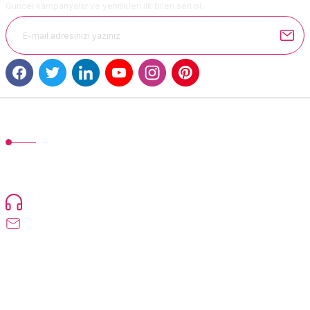
Güncel kampanyalar ve yenilikleri ilk bilen sen ol.
Gönder
MÜŞTERİ HİZMETLERİ
TonerMAX® 14.000 çeşit ürünle yelpazesi ve operasyonel olarak 160
ülkeye ürün gönderimi yapan kadrosuyla hizmet vermeye devam
etmektedir.
Devamı...
0216 471 73 24
info@tonermax.com.tr
Üyelik
Kurumsal