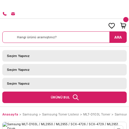
8000 TL ÜZERİ SİPARİŞLERİNİZDE KARGO BEDAVA!
ARA
ÜRÜNÜ BUL
Anasayfa
Samsung
Samsung Toner Listesi
MLT-D103L Toner
Samsung