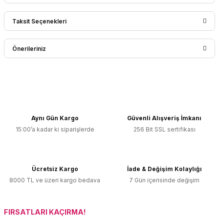
Taksit Seçenekleri
Bu ürüne ilk yorumu siz yapın!
Önerileriniz
Yorum Yaz
Bu ürünün fiyat bilgisi, resim, ürün açıklamalarında ve diğer
konularda yetersiz gördüğünüz noktaları öneri formunu
kullanarak tarafımıza iletebilirsiniz.
Görüş ve önerileriniz için teşekkür ederiz.
Aynı Gün Kargo
Güvenli Alışveriş İmkanı
15:00’a kadar ki siparişlerde
256 Bit SSL sertifikası
Ürün resmi kalitesiz, bozuk veya görüntülenemiyor.
Ürün açıklamasında eksik bilgiler bulunuyor.
Ürün bilgilerinde hatalar bulunuyor.
Ücretsiz Kargo
İade & Değişim Kolaylığı
Ürün fiyatı diğer sitelerden daha pahalı.
8000 TL ve üzeri kargo bedava
7 Gün içerisinde değişim
Bu ürüne benzer farklı alternatifler olmalı.
FIRSATLARI KAÇIRMA!