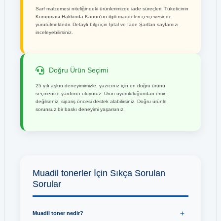
Sarf malzemesi niteliğindeki ürünlerimizde iade süreçleri, Tüketicinin
Korunması Hakkında Kanun'un ilgili maddeleri çerçevesinde
yürütülmektedir. Detaylı bilgi için İptal ve İade Şartları sayfamızı
inceleyebilirsiniz.
Doğru Ürün Seçimi
25 yılı aşkın deneyimimizle, yazıcınız için en doğru ürünü
seçmenize yardımcı oluyoruz. Ürün uyumluluğundan emin
değilseniz, sipariş öncesi destek alabilirsiniz. Doğru ürünle
sorunsuz bir baskı deneyimi yaşarsınız.
Muadil tonerler İçin Sıkça Sorulan
Sorular
Muadil toner nedir?