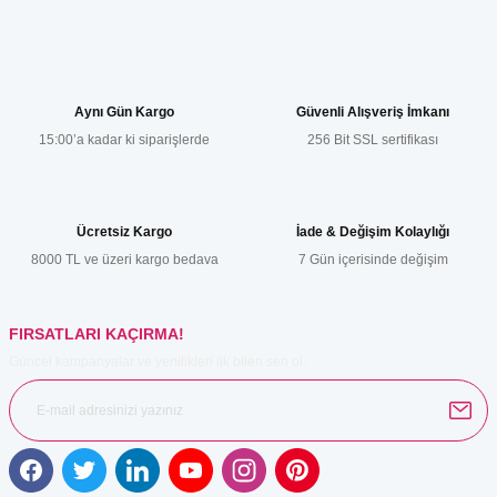
Yorum Yaz
Bu ürünün fiyat bilgisi, resim, ürün açıklamalarında ve diğer
konularda yetersiz gördüğünüz noktaları öneri formunu kullanarak
tarafımıza iletebilirsiniz.
Görüş ve önerileriniz için teşekkür ederiz.
Aynı Gün Kargo
Güvenli Alışveriş İmkanı
15:00’a kadar ki siparişlerde
256 Bit SSL sertifikası
Ürün resmi kalitesiz, bozuk veya görüntülenemiyor.
Ürün açıklamasında eksik bilgiler bulunuyor.
Ürün bilgilerinde hatalar bulunuyor.
Ücretsiz Kargo
İade & Değişim Kolaylığı
Ürün fiyatı diğer sitelerden daha pahalı.
8000 TL ve üzeri kargo bedava
7 Gün içerisinde değişim
Bu ürüne benzer farklı alternatifler olmalı.
FIRSATLARI KAÇIRMA!
Güncel kampanyalar ve yenilikleri ilk bilen sen ol.
Gönder