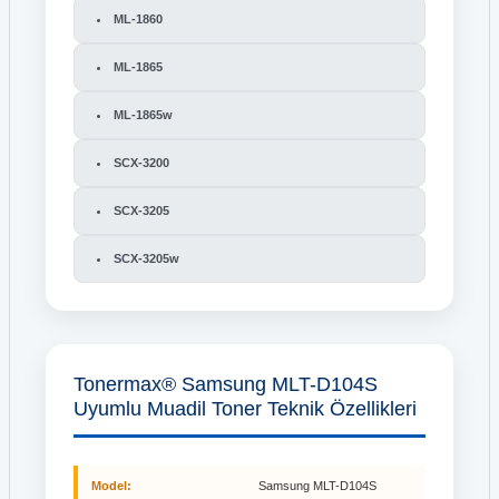
ML-1860
ML-1865
ML-1865w
SCX-3200
SCX-3205
SCX-3205w
Tonermax® Samsung MLT-D104S
Uyumlu Muadil Toner Teknik Özellikleri
Model:
Samsung MLT-D104S