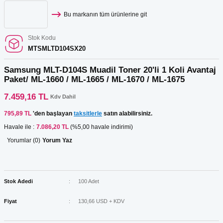
Bu markanın tüm ürünlerine git
Stok Kodu
MTSMLTD104SX20
Samsung MLT-D104S Muadil Toner 20'li 1 Koli Avantaj
Paket/ ML-1660 / ML-1665 / ML-1670 / ML-1675
7.459,16 TL
Kdv Dahil
795,89 TL
'den başlayan
taksitlerle
satın alabilirsiniz.
Havale ile :
7.086,20 TL
(%5,00 havale indirimi)
Yorumlar (0)
Yorum Yaz
Stok Adedi
100 Adet
Fiyat
130,66 USD + KDV