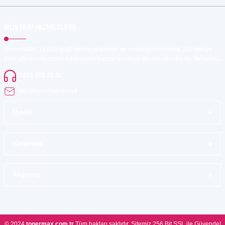
MÜŞTERİ HİZMETLERİ
TonerMAX® 14.000 çeşit ürünle yelpazesi ve operasyonel olarak 160 ülkeye
ürün gönderimi yapan kadrosuyla hizmet vermeye devam etmektedir.
Devamı...
0216 471 73 24
info@tonermax.com.tr
Üyelik
Kurumsal
Alışveriş
© 2024
tonermax.com.tr
Tüm hakları saklıdır. Sitemiz 256 Bit SSL ile Güvende!