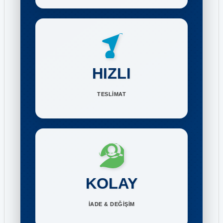
HIZLI
TESLİMAT
KOLAY
İADE & DEĞİŞİM