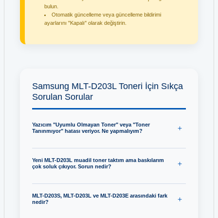
bulun.
Otomatik güncelleme veya güncelleme bildirimi
ayarlarını "Kapalı" olarak değiştirin.
Samsung MLT-D203L Toneri İçin Sıkça
Sorulan Sorular
Yazıcım "Uyumlu Olmayan Toner" veya "Toner
Tanınmıyor" hatası veriyor. Ne yapmalıyım?
Yeni MLT-D203L muadil toner taktım ama baskılarım
çok soluk çıkıyor. Sorun nedir?
MLT-D203S, MLT-D203L ve MLT-D203E arasındaki fark
nedir?