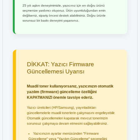
25 yılı aşkın deneyimimizle, yazıcınız için en doğru ürünü
seçmenize yardımcı oluyoruz. Ürün uyumluluğundan emin
değilseniz, sipariş öncesi destek alabilirsiniz. Doğru ürünle
sorunsuz bir baskı deneyimi yaşarsınız.
DİKKAT: Yazıcı Firmware
Güncellemesi Uyarısı
Muadil toner kullanıyorsanız, yazıcınızın otomatik
yazılım (firmware) güncelleme özelliğini
KAPATMANIZI önemle tavsiye ederiz.
Yazıcı üreticileri (HP/Samsung), yayınladıkları
güncellemelerle muadil tonerlerin çalışmasını engelleyebilir.
Otomatik güncellemeleri kapatarak mevcut tonerinizin
sorunsuz çalışmaya devam etmesini sağlayabilirsiniz.
Yazıcınızın ayarlar menüsünden "Firmware
Güncelleme" veya "Yazılım Güncelleme" seçeneğini