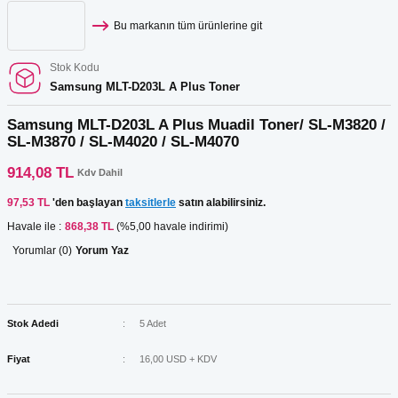
Bu markanın tüm ürünlerine git
Stok Kodu
Samsung MLT-D203L A Plus Toner
Samsung MLT-D203L A Plus Muadil Toner/ SL-M3820 /
SL-M3870 / SL-M4020 / SL-M4070
914,08 TL
Kdv Dahil
97,53 TL
'den başlayan
taksitlerle
satın alabilirsiniz.
Havale ile :
868,38 TL
(%5,00 havale indirimi)
Yorumlar (0)
Yorum Yaz
Stok Adedi
5 Adet
Fiyat
16,00 USD + KDV