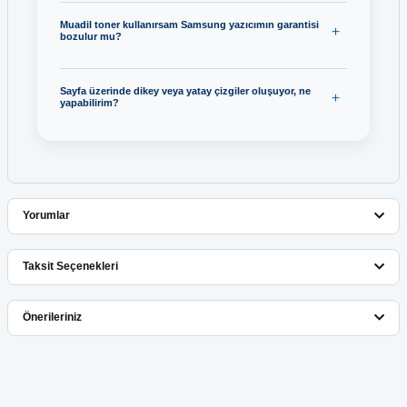
Muadil toner kullanırsam Samsung yazıcımın garantisi
bozulur mu?
Sayfa üzerinde dikey veya yatay çizgiler oluşuyor, ne
yapabilirim?
Yorumlar
Taksit Seçenekleri
Bu ürüne ilk yorumu siz yapın!
Önerileriniz
Yorum Yaz
Bu ürünün fiyat bilgisi, resim, ürün açıklamalarında ve diğer
konularda yetersiz gördüğünüz noktaları öneri formunu kullanarak