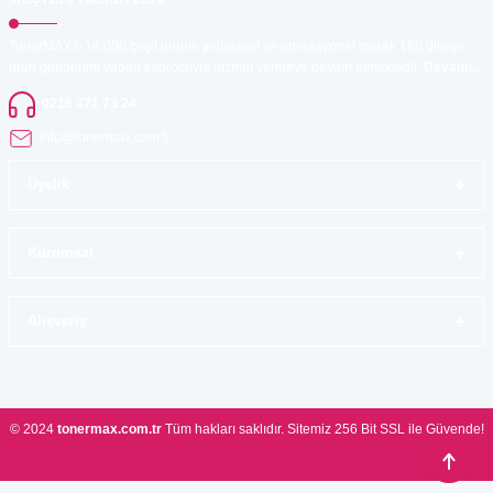
TonerMAX® 14.000 çeşit ürünle yelpazesi ve operasyonel olarak 160 ülkeye
ürün gönderimi yapan kadrosuyla hizmet vermeye devam etmektedir.
Devamı...
0216 471 73 24
info@tonermax.com.tr
Üyelik
Kurumsal
Alışveriş
© 2024
tonermax.com.tr
Tüm hakları saklıdır. Sitemiz 256 Bit SSL ile Güvende!