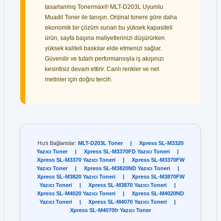
tasarlanmış Tonermax® MLT-D203L Uyumlu
Muadil Toner ile tanışın. Orijinal tonere göre daha
ekonomik bir çözüm sunan bu yüksek kapasiteli
ürün, sayfa başına maliyetlerinizi düşürürken
yüksek kaliteli baskılar elde etmenizi sağlar.
Güvenilir ve tutarlı performansıyla iş akışınızı
kesintisiz devam ettirir. Canlı renkler ve net
metinler için doğru tercih.
Hızlı Bağlantılar:
MLT-D203L Toner
|
Xpress SL-M3320
Yazıcı Toner
|
Xpress SL-M3370FD Yazıcı Toneri
|
Xpress SL-M3370 Yazıcı Toneri
|
Xpress SL-M3370FW
Yazıcı Toner
|
Xpress SL-M3820ND Yazıcı Toneri
|
Xpress SL-M3820 Yazıcı Toneri
|
Xpress SL-M3870FW
Yazıcı Toneri
|
Xpress SL-M3870 Yazıcı Toneri
|
Xpress SL-M4020 Yazıcı Toneri
|
Xpress SL-M4020ND
Yazıcı Toneri
|
Xpress SL-M4070 Yazıcı Toneri
|
Xpress SL-M4070fr Yazıcı Toner