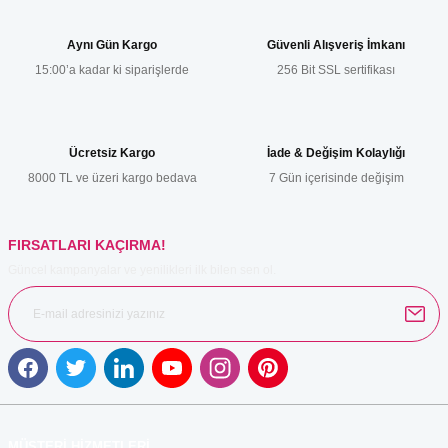
tarafımıza iletebilirsiniz.
Görüş ve önerileriniz için teşekkür ederiz.
Aynı Gün Kargo
Güvenli Alışveriş İmkanı
15:00’a kadar ki siparişlerde
256 Bit SSL sertifikası
Ürün resmi kalitesiz, bozuk veya görüntülenemiyor.
Ürün açıklamasında eksik bilgiler bulunuyor.
Ürün bilgilerinde hatalar bulunuyor.
Ücretsiz Kargo
İade & Değişim Kolaylığı
Ürün fiyatı diğer sitelerden daha pahalı.
8000 TL ve üzeri kargo bedava
7 Gün içerisinde değişim
Bu ürüne benzer farklı alternatifler olmalı.
FIRSATLARI KAÇIRMA!
Güncel kampanyalar ve yenilikleri ilk bilen sen ol.
Gönder
MÜŞTERİ HİZMETLERİ