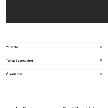
Yorumlar
Taksit Seçenekleri
Bu ürüne ilk yorumu siz yapın!
Önerileriniz
Yorum Yaz
Bu ürünün fiyat bilgisi, resim, ürün açıklamalarında ve diğer
konularda yetersiz gördüğünüz noktaları öneri formunu
kullanarak tarafımıza iletebilirsiniz.
Görüş ve önerileriniz için teşekkür ederiz.