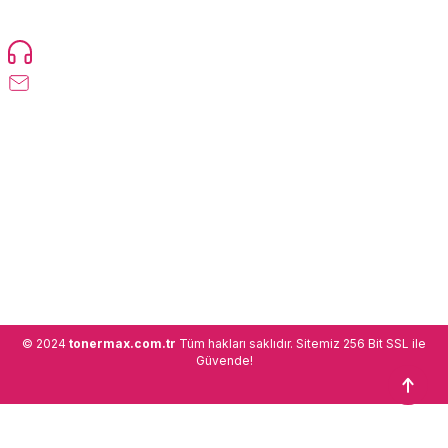
ülkeye ürün gönderimi yapan kadrosuyla hizmet vermeye devam
etmektedir.
Devamı...
0216 471 73 24
info@tonermax.com.tr
Üyelik
Kurumsal
Alışveriş
© 2024
tonermax.com.tr
Tüm hakları saklıdır. Sitemiz 256 Bit SSL ile
Güvende!