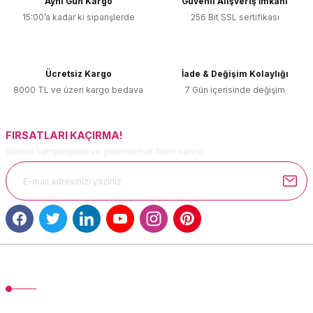
Aynı Gün Kargo
Güvenli Alışveriş İmkanı
15:00’a kadar ki siparişlerde
256 Bit SSL sertifikası
Ürün resmi kalitesiz, bozuk veya görüntülenemiyor.
Ürün açıklamasında eksik bilgiler bulunuyor.
Ürün bilgilerinde hatalar bulunuyor.
Ücretsiz Kargo
İade & Değişim Kolaylığı
Ürün fiyatı diğer sitelerden daha pahalı.
8000 TL ve üzeri kargo bedava
7 Gün içerisinde değişim
Bu ürüne benzer farklı alternatifler olmalı.
FIRSATLARI KAÇIRMA!
Güncel kampanyalar ve yenilikleri ilk bilen sen ol.
Gönder
MÜŞTERİ HİZMETLERİ
TonerMAX® 14.000 çeşit ürünle yelpazesi ve operasyonel olarak 160