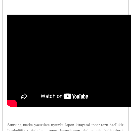
Samsung marka yazıcılara uyumlu Japon kimyasal toner tozu özellikle
İncelediğiniz ürünün
toner kartuşlarının dolumunda kullanılmak