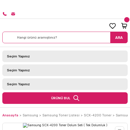
 ÜZERİ SİPARİŞLERİNİZDE KARGO BEDAVA!
ARA
ÜRÜNÜ BUL
Anasayfa
Samsung
Samsung Toner Listesi
SCX-4200 Toner
Samsung