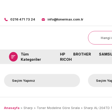
0216 471 73 24
info@tonermax.com.tr
Tüm
HP
BROTHER
SAMS
Kategoriler
RICOH
Anasayfa
Sharp
Toner Modeline Göre Sırala
Sharp AL-204TD 