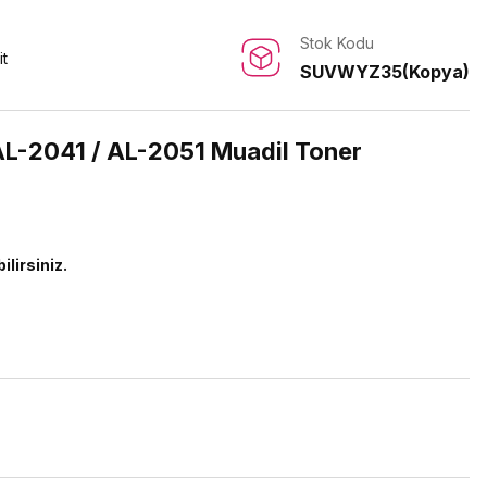
Stok Kodu
it
SUVWYZ35(Kopya)
AL-2041 / AL-2051 Muadil Toner
ilirsiniz.
)