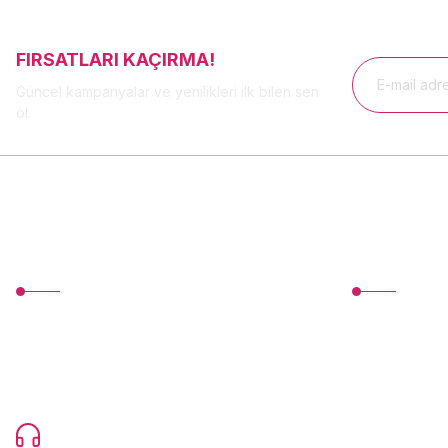
FIRSATLARI KAÇIRMA!
Güncel kampanyalar ve yenilikleri ilk bilen sen
ol.
MÜŞTERİ HİZMETLERİ
Üyelik
TonerMAX® 14.000 çeşit ürünle yelpazesi ve
Yeni Üyelik
operasyonel olarak 160 ülkeye ürün
Üye Girişi
gönderimi yapan kadrosuyla hizmet vermeye
devam etmektedir.
Devamı...
Şifremi Unuttu
0216 471 73 24