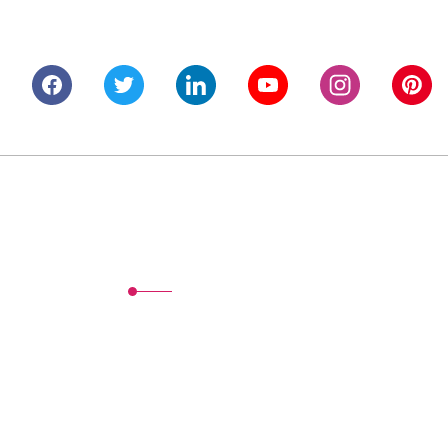
Alışveriş
Mesafeli Satış Sözleşmesi
Gizlilik ve Güvenlik
İptal İade Koşullari
Kişisel Veriler Politikası