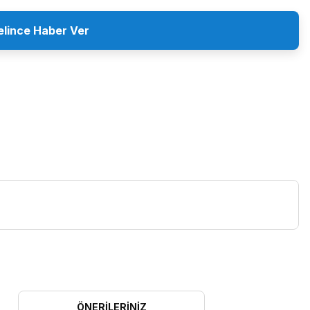
elince Haber Ver
ÖNERILERINIZ