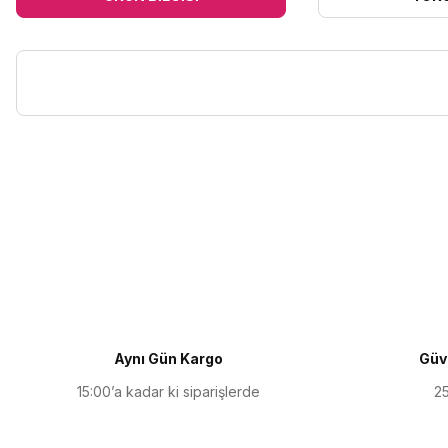
Bu ürünün fiyat bilgisi, resim, ürün açıklamalarında ve diğer kon
Görüş ve önerileriniz için teşekkür ederiz.
Ürün resmi kalitesiz, bozuk veya görüntülenemiyor.
Ürün açıklamasında eksik bilgiler bulunuyor.
Ürün bilgilerinde hatalar bulunuyor.
Ürün fiyatı diğer sitelerden daha pahalı.
Aynı Gün Kargo
Güve
Bu ürüne benzer farklı alternatifler olmalı.
15:00’a kadar ki siparişlerde
25