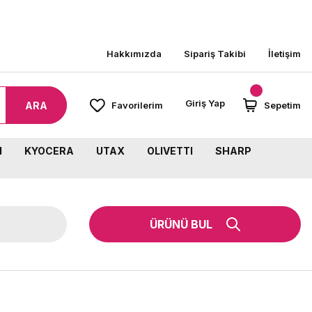
8000 TL ÜZERİ SİPARİŞLERİNİZDE KARGO BEDAVA!
Hakkımızda
Sipariş Takibi
İletişim
Giriş Yap
ARA
Favorilerim
Sepetim
M
KYOCERA
UTAX
OLIVETTI
SHARP
ÜRÜNÜ BUL