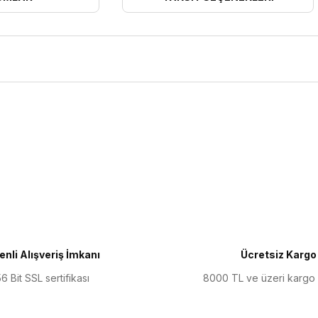
ularda yetersiz gördüğünüz noktaları öneri formunu kullanarak tarafımıza 
Bu ürüne ilk yorumu siz yapın!
Yorum Yaz
nli Alışveriş İmkanı
Ücretsiz Kargo
6 Bit SSL sertifikası
8000 TL ve üzeri kargo