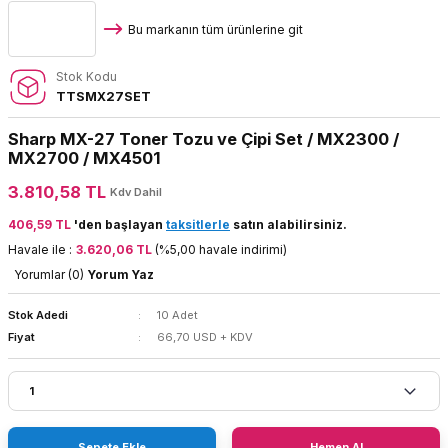
Bu markanın tüm ürünlerine git
Stok Kodu
TTSMX27SET
Sharp MX-27 Toner Tozu ve Çipi Set / MX2300 /
MX2700 / MX4501
3.810,58 TL
Kdv Dahil
406,59 TL
'den başlayan
taksitlerle
satın alabilirsiniz.
Havale ile :
3.620,06 TL
(%5,00 havale indirimi)
Yorumlar (0)
Yorum Yaz
Stok Adedi
10 Adet
Fiyat
66,70 USD + KDV
Sepete Ekle
Hemen Al