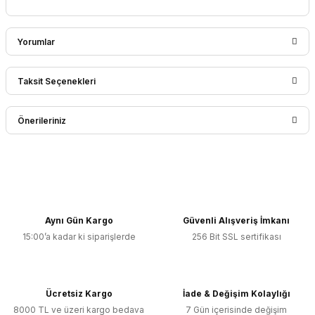
Yorumlar
Taksit Seçenekleri
Bu ürüne ilk yorumu siz yapın!
Önerileriniz
Yorum Yaz
Bu ürünün fiyat bilgisi, resim, ürün açıklamalarında ve diğer
konularda yetersiz gördüğünüz noktaları öneri formunu
kullanarak tarafımıza iletebilirsiniz.
Görüş ve önerileriniz için teşekkür ederiz.
Aynı Gün Kargo
Güvenli Alışveriş İmkanı
15:00’a kadar ki siparişlerde
256 Bit SSL sertifikası
Ürün resmi kalitesiz, bozuk veya görüntülenemiyor.
Ürün açıklamasında eksik bilgiler bulunuyor.
Ürün bilgilerinde hatalar bulunuyor.
Ücretsiz Kargo
İade & Değişim Kolaylığı
Ürün fiyatı diğer sitelerden daha pahalı.
8000 TL ve üzeri kargo bedava
7 Gün içerisinde değişim