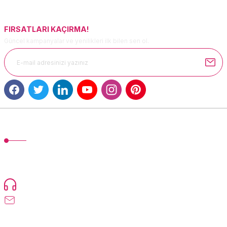
Bu ürüne benzer farklı alternatifler olmalı.
FIRSATLARI KAÇIRMA!
Güncel kampanyalar ve yenilikleri ilk bilen sen ol.
Gönder
MÜŞTERİ HİZMETLERİ
TonerMAX® 14.000 çeşit ürünle yelpazesi ve operasyonel olarak 160
ülkeye ürün gönderimi yapan kadrosuyla hizmet vermeye devam
etmektedir.
Devamı...
0216 471 73 24
info@tonermax.com.tr
Üyelik