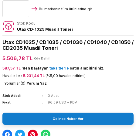
Bu markanın tüm ürünlerine git
Stok Kodu
Utax CD-1025 Muadil Toneri
Utax CD1025 / CD1035 / CD1030 / CD1040 / CD1050 /
CD2035 Muadil Toneri
5.506,78 TL
Kdv Dahil
587,57 TL
'den başlayan
taksitlerle
satın alabilirsiniz.
Havale ile :
5.231,44 TL
(%5,00 havale indirimi)
Yorumlar (0)
Yorum Yaz
Stok Adedi
0 Adet
Fiyat
96,39 USD + KDV
Gelince Haber Ver