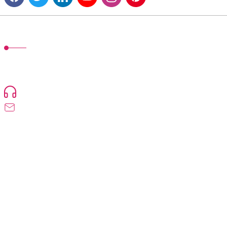
MÜŞTERİ HİZMETLERİ
TonerMAX® 14.000 çeşit ürünle yelpazesi ve operasyonel olarak 160
ülkeye ürün gönderimi yapan kadrosuyla hizmet vermeye devam
etmektedir.
Devamı...
0216 471 73 24
info@tonermax.com.tr
Üyelik
Kurumsal
Alışveriş