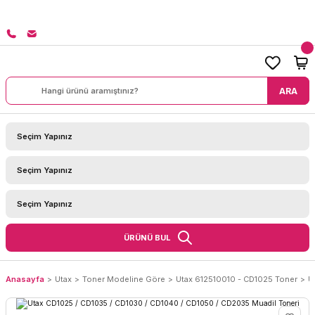
8000 TL ÜZERİ SİPARİŞLERİNİZDE KARGO BEDAVA!
ARA
ÜRÜNÜ BUL
Anasayfa
Utax
Toner Modeline Göre
Utax 612510010 - CD1025 Toner
U