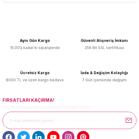
Yorum Yaz
Bu ürünün fiyat bilgisi, resim, ürün açıklamalarında ve diğer
konularda yetersiz gördüğünüz noktaları öneri formunu
kullanarak tarafımıza iletebilirsiniz.
Görüş ve önerileriniz için teşekkür ederiz.
Aynı Gün Kargo
Güvenli Alışveriş İmkanı
15:00’a kadar ki siparişlerde
256 Bit SSL sertifikası
Ürün resmi kalitesiz, bozuk veya görüntülenemiyor.
Ürün açıklamasında eksik bilgiler bulunuyor.
Ürün bilgilerinde hatalar bulunuyor.
Ücretsiz Kargo
İade & Değişim Kolaylığı
Ürün fiyatı diğer sitelerden daha pahalı.
8000 TL ve üzeri kargo bedava
7 Gün içerisinde değişim
Bu ürüne benzer farklı alternatifler olmalı.
FIRSATLARI KAÇIRMA!
Güncel kampanyalar ve yenilikleri ilk bilen sen ol.
Gönder