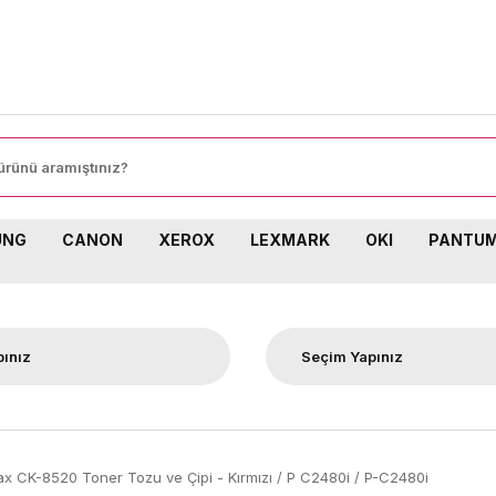
SİPARİŞLERİNİZDE KARGO BEDAVA!
UNG
CANON
XEROX
LEXMARK
OKI
PANTU
ax CK-8520 Toner Tozu ve Çipi - Kırmızı / P C2480i / P-C2480i