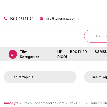
8000 TL ÜZERİ 
0216 471 73 24
info@tonermax.com.tr
Tüm
HP
BROTHER
SAMS
Kategoriler
RICOH
Anasayfa
Utax
Toner Modeline Göre
Utax CK-8520 Toner
Ut