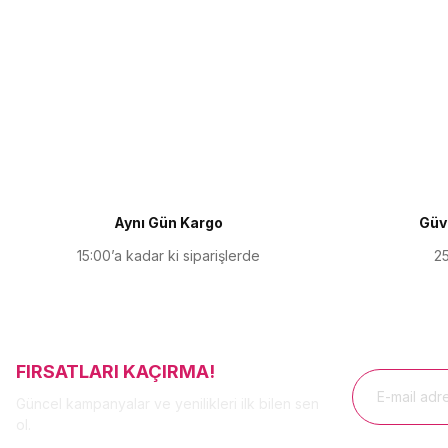
Bu ürünün fiyat bilgisi, resim, ürün açıklamalarında ve diğer kon
Görüş ve önerileriniz için teşekkür ederiz.
Ürün resmi kalitesiz, bozuk veya görüntülenemiyor.
Ürün açıklamasında eksik bilgiler bulunuyor.
Ürün bilgilerinde hatalar bulunuyor.
Ürün fiyatı diğer sitelerden daha pahalı.
Aynı Gün Kargo
Güve
Bu ürüne benzer farklı alternatifler olmalı.
15:00’a kadar ki siparişlerde
25
FIRSATLARI KAÇIRMA!
Güncel kampanyalar ve yenilikleri ilk bilen sen
ol.