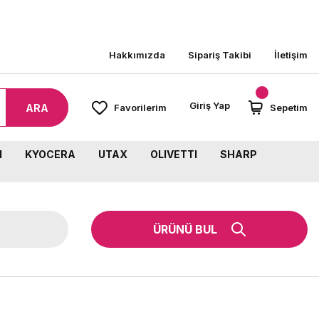
Hakkımızda
Sipariş Takibi
İletişim
Giriş Yap
ARA
Favorilerim
Sepetim
M
KYOCERA
UTAX
OLIVETTI
SHARP
ÜRÜNÜ BUL