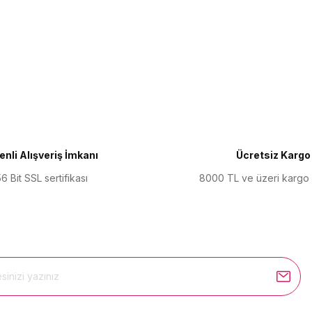
ularda yetersiz gördüğünüz noktaları öneri formunu kullanarak tarafımıza 
Bu ürüne ilk yorumu siz yapın!
Yorum Yaz
nli Alışveriş İmkanı
Ücretsiz Kargo
6 Bit SSL sertifikası
8000 TL ve üzeri kargo
Gönder