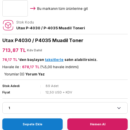
Bu markanın tüm ürünlerine git
Stok Kodu
Utax P-4030 / P-4035 Muadil Toneri
Utax P4030 / P4035 Muadil Toner
713,87 TL
Kdv Dahil
76,17 TL
'den başlayan
taksitlerle
satın alabilirsiniz.
Havale ile :
678,17 TL
(%5,00 havale indirimi)
Yorumlar (0)
Yorum Yaz
Stok Adedi
89 Adet
Fiyat
12,50 USD + KDV
Sepete Ekle
Hemen Al