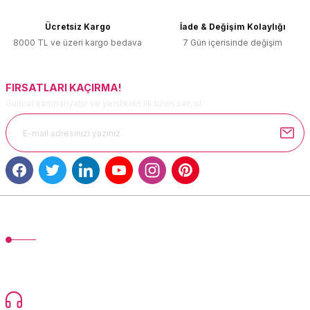
Ürün bilgilerinde hatalar bulunuyor.
Ücretsiz Kargo
İade & Değişim Kolaylığı
Ürün fiyatı diğer sitelerden daha pahalı.
8000 TL ve üzeri kargo bedava
7 Gün içerisinde değişim
Bu ürüne benzer farklı alternatifler olmalı.
FIRSATLARI KAÇIRMA!
Güncel kampanyalar ve yenilikleri ilk bilen sen ol.
Gönder
MÜŞTERİ HİZMETLERİ
TonerMAX® 14.000 çeşit ürünle yelpazesi ve operasyonel olarak 160
ülkeye ürün gönderimi yapan kadrosuyla hizmet vermeye devam
etmektedir.
Devamı...
0216 471 73 24