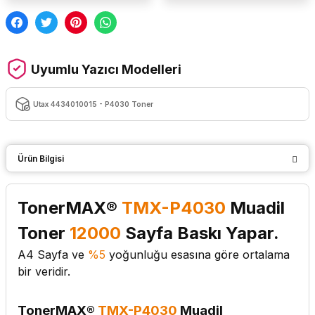
Uyumlu Yazıcı Modelleri
Utax 4434010015 - P4030 Toner
Ürün Bilgisi
TonerMAX®
TMX-P4030
Muadil
Toner
12000
Sayfa Baskı Yapar.
A4
Sayfa ve
%5
yoğunluğu esasına göre ortalama
bir veridir.
TonerMAX®
TMX-P4030
Muadil