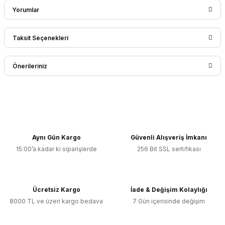
Yorumlar
Taksit Seçenekleri
Bu ürüne ilk yorumu siz yapın!
Önerileriniz
Yorum Yaz
Bu ürünün fiyat bilgisi, resim, ürün açıklamalarında ve diğer
konularda yetersiz gördüğünüz noktaları öneri formunu
kullanarak tarafımıza iletebilirsiniz.
Görüş ve önerileriniz için teşekkür ederiz.
Aynı Gün Kargo
Güvenli Alışveriş İmkanı
15:00’a kadar ki siparişlerde
256 Bit SSL sertifikası
Ürün resmi kalitesiz, bozuk veya görüntülenemiyor.
Ürün açıklamasında eksik bilgiler bulunuyor.
Ürün bilgilerinde hatalar bulunuyor.
Ücretsiz Kargo
İade & Değişim Kolaylığı
Ürün fiyatı diğer sitelerden daha pahalı.
8000 TL ve üzeri kargo bedava
7 Gün içerisinde değişim
Bu ürüne benzer farklı alternatifler olmalı.