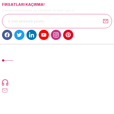
FIRSATLARI KAÇIRMA!
Güncel kampanyalar ve yenilikleri ilk bilen sen ol.
Gönder
MÜŞTERİ HİZMETLERİ
TonerMAX® 14.000 çeşit ürünle yelpazesi ve operasyonel olarak 160
ülkeye ürün gönderimi yapan kadrosuyla hizmet vermeye devam
etmektedir.
Devamı...
0216 471 73 24
info@tonermax.com.tr
Üyelik