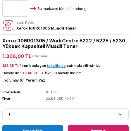
Bu markanın tüm ürünlerine git
Stok Kodu
Xerox 106R01305 Muadil Toner
Xerox 106R01305 / WorkCentre 5222 / 5225 / 5230
Yüksek Kapasiteli Muadil Toner
1.306,00 TL
Kdv Dahil
139,35 TL
'den başlayan
taksitlerle
satın alabilirsiniz.
Havale ile :
1.240,70 TL
(%5,00 havale indirimi)
Yorumlar (0)
Yorum Yaz
Stok Adedi
10 Adet
Fiyat
22,86 USD + KDV
Sepete Ekle
Hemen Al