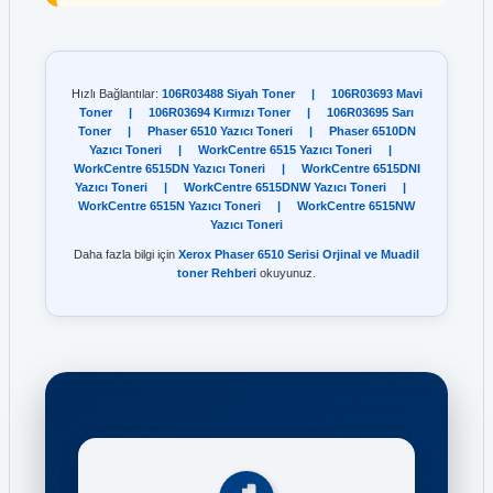
Hızlı Bağlantılar:
106R03488 Siyah Toner
|
106R03693 Mavi
Toner
|
106R03694 Kırmızı Toner
|
106R03695 Sarı
Toner
|
Phaser 6510 Yazıcı Toneri
|
Phaser 6510DN
Yazıcı Toneri
|
WorkCentre 6515 Yazıcı Toneri
|
WorkCentre 6515DN Yazıcı Toneri
|
WorkCentre 6515DNI
Yazıcı Toneri
|
WorkCentre 6515DNW Yazıcı Toneri
|
WorkCentre 6515N Yazıcı Toneri
|
WorkCentre 6515NW
Yazıcı Toneri
Daha fazla bilgi için
Xerox Phaser 6510 Serisi Orjinal ve Muadil
toner Rehberi
okuyunuz.