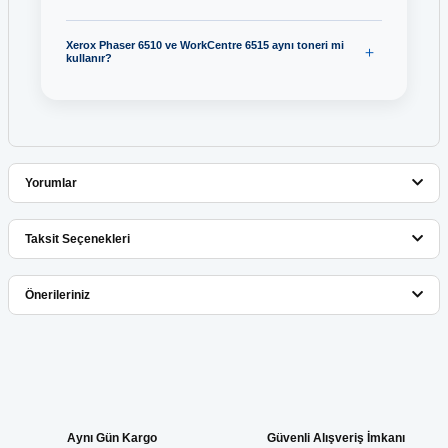
Xerox Phaser 6510 ve WorkCentre 6515 aynı toneri mi
kullanır?
Yorumlar
Taksit Seçenekleri
Bu ürüne ilk yorumu siz yapın!
Önerileriniz
Yorum Yaz
Bu ürünün fiyat bilgisi, resim, ürün açıklamalarında ve diğer
konularda yetersiz gördüğünüz noktaları öneri formunu kullanarak
tarafımıza iletebilirsiniz.
Görüş ve önerileriniz için teşekkür ederiz.
Aynı Gün Kargo
Güvenli Alışveriş İmkanı