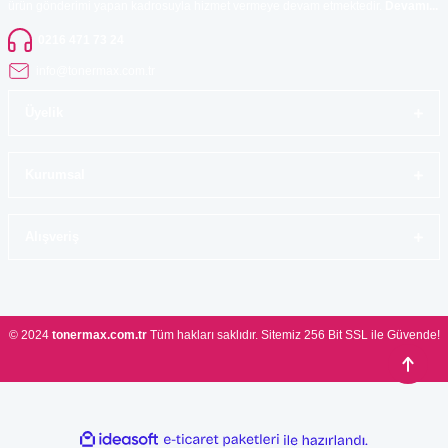
ürün gönderimi yapan kadrosuyla hizmet vermeye devam etmektedir.
Devamı...
0216 471 73 24
info@tonermax.com.tr
Üyelik
Kurumsal
Alışveriş
© 2024
tonermax.com.tr
Tüm hakları saklıdır. Sitemiz 256 Bit SSL ile Güvende!
ideasoft
ile
e-