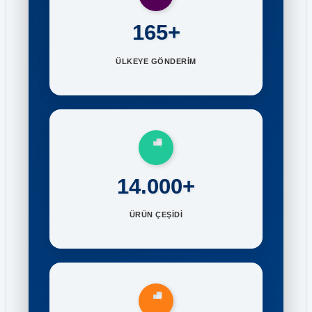
165+
ÜLKEYE GÖNDERİM
14.000+
ÜRÜN ÇEŞİDİ