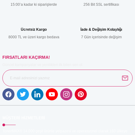
15:00’a kadar ki siparişlerde
256 Bit SSL sertifikası
Ürün resmi kalitesiz, bozuk veya görüntülenemiyor.
Ürün açıklamasında eksik bilgiler bulunuyor.
Ürün bilgilerinde hatalar bulunuyor.
Ücretsiz Kargo
İade & Değişim Kolaylığı
Ürün fiyatı diğer sitelerden daha pahalı.
8000 TL ve üzeri kargo bedava
7 Gün içerisinde değişim
Bu ürüne benzer farklı alternatifler olmalı.
FIRSATLARI KAÇIRMA!
Güncel kampanyalar ve yenilikleri ilk bilen sen ol.
Gönder
MÜŞTERİ HİZMETLERİ
TonerMAX® 14.000 çeşit ürünle yelpazesi ve operasyonel olarak 160 ülkeye