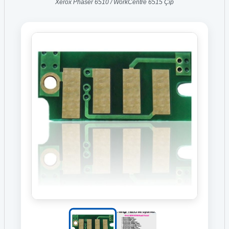
Xerox Phaser 6510 / WorkCentre 6515 Çip