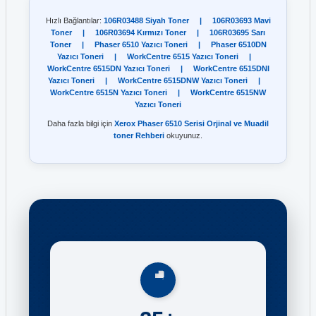
Hızlı Bağlantılar:
106R03488 Siyah Toner
|
106R03693 Mavi
Toner
|
106R03694 Kırmızı Toner
|
106R03695 Sarı
Toner
|
Phaser 6510 Yazıcı Toneri
|
Phaser 6510DN
Yazıcı Toneri
|
WorkCentre 6515 Yazıcı Toneri
|
WorkCentre 6515DN Yazıcı Toneri
|
WorkCentre 6515DNI
Yazıcı Toneri
|
WorkCentre 6515DNW Yazıcı Toneri
|
WorkCentre 6515N Yazıcı Toneri
|
WorkCentre 6515NW
Yazıcı Toneri
Daha fazla bilgi için
Xerox Phaser 6510 Serisi Orjinal ve Muadil
toner Rehberi
okuyunuz.