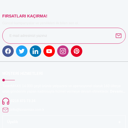
Bu ürüne benzer farklı alternatifler olmalı.
FIRSATLARI KAÇIRMA!
Güncel kampanyalar ve yenilikleri ilk bilen sen ol.
Gönder
MÜŞTERİ HİZMETLERİ
TonerMAX® 14.000 çeşit ürünle yelpazesi ve operasyonel olarak 160 ülkeye
ürün gönderimi yapan kadrosuyla hizmet vermeye devam etmektedir.
Devamı...
0216 471 73 24
info@tonermax.com.tr
Üyelik