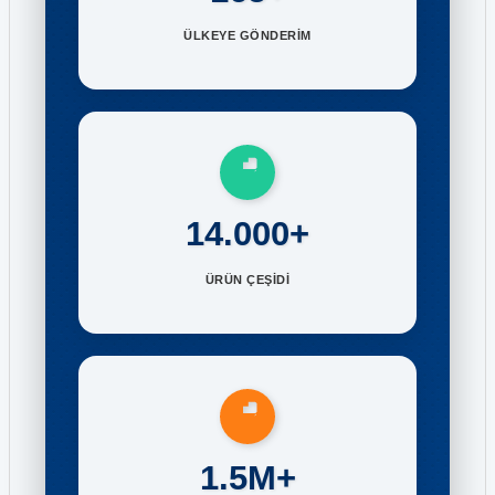
ÜLKEYE GÖNDERİM
14.000+
ÜRÜN ÇEŞİDİ
1.5M+