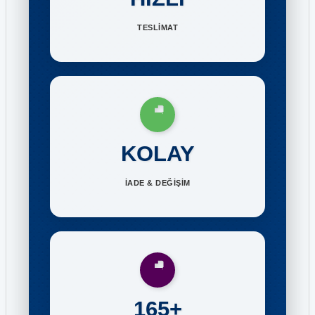
TESLİMAT
KOLAY
İADE & DEĞİŞİM
165+