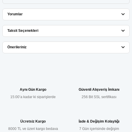
Yorumlar
Taksit Seçenekleri
Bu ürüne ilk yorumu siz yapın!
Önerileriniz
Yorum Yaz
Bu ürünün fiyat bilgisi, resim, ürün açıklamalarında ve diğer
konularda yetersiz gördüğünüz noktaları öneri formunu kullanarak
tarafımıza iletebilirsiniz.
Görüş ve önerileriniz için teşekkür ederiz.
Aynı Gün Kargo
Güvenli Alışveriş İmkanı
15:00’a kadar ki siparişlerde
256 Bit SSL sertifikası
Ürün resmi kalitesiz, bozuk veya görüntülenemiyor.
Ürün açıklamasında eksik bilgiler bulunuyor.
Ürün bilgilerinde hatalar bulunuyor.
Ücretsiz Kargo
İade & Değişim Kolaylığı
Ürün fiyatı diğer sitelerden daha pahalı.
8000 TL ve üzeri kargo bedava
7 Gün içerisinde değişim