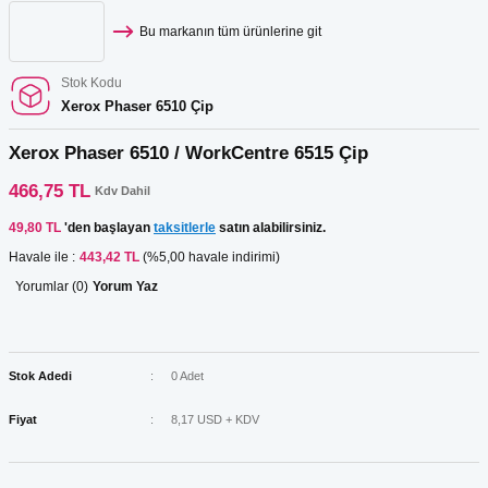
Bu markanın tüm ürünlerine git
Stok Kodu
Xerox Phaser 6510 Çip
Xerox Phaser 6510 / WorkCentre 6515 Çip
466,75 TL
Kdv Dahil
49,80 TL
'den başlayan
taksitlerle
satın alabilirsiniz.
Havale ile :
443,42 TL
(%5,00 havale indirimi)
Yorumlar (0)
Yorum Yaz
Stok Adedi
0 Adet
Fiyat
8,17 USD + KDV