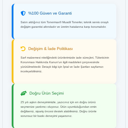
%100 Güven ve Garanti
Satın aldığınız tüm Tonermax® Muadil Tonerler, teknik servis onaylı
değişim garantisi altındadır ve üretim hatalarına karşı korumalıdır.
Değişim & İade Politikası
Sarf malzemesi niteliğindeki ürünlerimizde iade süreçleri, Tüketicinin
Korunması Hakkında Kanun'un ilgili maddeleri çerçevesinde
yürütülmektedir. Detaylı bilgi için İptal ve İade Şartları sayfamızı
inceleyebilirsiniz.
Doğru Ürün Seçimi
25 yılı aşkın deneyimimizle, yazıcınız için en doğru ürünü
seçmenize yardımcı oluyoruz. Ürün uyumluluğundan emin
değilseniz, sipariş öncesi destek alabilirsiniz. Doğru ürünle
sorunsuz bir baskı deneyimi yaşarsınız.