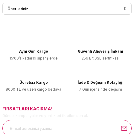
Bu ürüne ilk yorumu siz yapın!
Önerileriniz
Yorum Yaz
Bu ürünün fiyat bilgisi, resim, ürün açıklamalarında ve diğer
konularda yetersiz gördüğünüz noktaları öneri formunu
kullanarak tarafımıza iletebilirsiniz.
Görüş ve önerileriniz için teşekkür ederiz.
Aynı Gün Kargo
Güvenli Alışveriş İmkanı
15:00’a kadar ki siparişlerde
256 Bit SSL sertifikası
Ürün resmi kalitesiz, bozuk veya görüntülenemiyor.
Ürün açıklamasında eksik bilgiler bulunuyor.
Ürün bilgilerinde hatalar bulunuyor.
Ücretsiz Kargo
İade & Değişim Kolaylığı
Ürün fiyatı diğer sitelerden daha pahalı.
8000 TL ve üzeri kargo bedava
7 Gün içerisinde değişim
Bu ürüne benzer farklı alternatifler olmalı.
FIRSATLARI KAÇIRMA!
Güncel kampanyalar ve yenilikleri ilk bilen sen ol.
Gönder