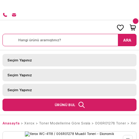
8000 TL ÜZERİ SİPARİŞLERİNİZDE KARGO BEDAVA!
ARA
ÜRÜNÜ BUL
Anasayfa
Xerox
Toner Modellerine Göre Sırala
006R01278 Toner
Xero