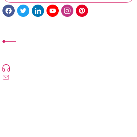
MÜŞTERİ HİZMETLERİ
TonerMAX® 14.000 çeşit ürünle yelpazesi ve operasyonel olarak 160
ülkeye ürün gönderimi yapan kadrosuyla hizmet vermeye devam
etmektedir.
Devamı...
0216 471 73 24
info@tonermax.com.tr
Üyelik
Kurumsal
Alışveriş