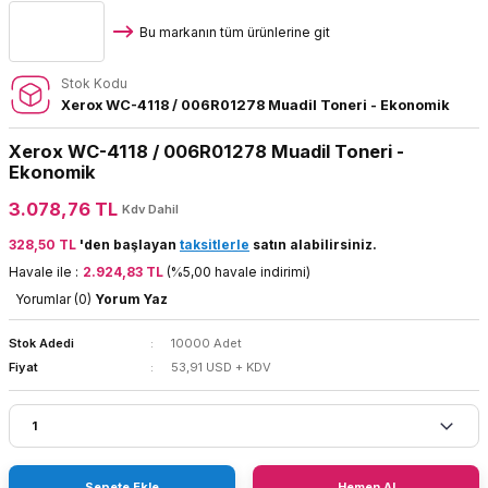
Bu markanın tüm ürünlerine git
Stok Kodu
Xerox WC-4118 / 006R01278 Muadil Toneri - Ekonomik
Xerox WC-4118 / 006R01278 Muadil Toneri -
Ekonomik
3.078,76 TL
Kdv Dahil
328,50 TL
'den başlayan
taksitlerle
satın alabilirsiniz.
Havale ile :
2.924,83 TL
(%5,00 havale indirimi)
Yorumlar (0)
Yorum Yaz
Stok Adedi
10000 Adet
Fiyat
53,91 USD + KDV
Sepete Ekle
Hemen Al