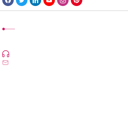
MÜŞTERİ HİZMETLERİ
TonerMAX® 14.000 çeşit ürünle yelpazesi ve operasyonel olarak 160
ülkeye ürün gönderimi yapan kadrosuyla hizmet vermeye devam
etmektedir.
Devamı...
0216 471 73 24
info@tonermax.com.tr
Üyelik
Kurumsal
Alışveriş