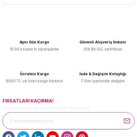
Yorum Yaz
Bu ürünün fiyat bilgisi, resim, ürün açıklamalarında ve diğer
konularda yetersiz gördüğünüz noktaları öneri formunu
kullanarak tarafımıza iletebilirsiniz.
Görüş ve önerileriniz için teşekkür ederiz.
Aynı Gün Kargo
Güvenli Alışveriş İmkanı
15:00’a kadar ki siparişlerde
256 Bit SSL sertifikası
Ürün resmi kalitesiz, bozuk veya görüntülenemiyor.
Ürün açıklamasında eksik bilgiler bulunuyor.
Ürün bilgilerinde hatalar bulunuyor.
Ücretsiz Kargo
İade & Değişim Kolaylığı
Ürün fiyatı diğer sitelerden daha pahalı.
8000 TL ve üzeri kargo bedava
7 Gün içerisinde değişim
Bu ürüne benzer farklı alternatifler olmalı.
FIRSATLARI KAÇIRMA!
Güncel kampanyalar ve yenilikleri ilk bilen sen ol.
Gönder