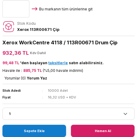
Bu markanın tüm ürünlerine git
Stok Kodu
Xerox 113R00671 Çip
Xerox WorkCentre 4118 / 113R00671 Drum Çip
932,36 TL
Kdv Dahil
99,48 TL
'den başlayan
taksitlerle
satın alabilirsiniz.
Havale ile :
885,75 TL
(%5,00 havale indirimi)
Yorumlar (0)
Yorum Yaz
Stok Adedi
10000 Adet
Fiyat
16,32 USD + KDV
Sepete Ekle
Hemen Al