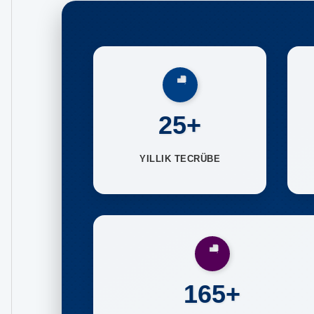
25+
YILLIK TECRÜBE
165+