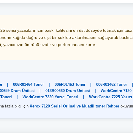
 serisi yazıcılarınızın baskı kalitesini en üst düzeyde tutmak için t
, tonerin kağıda doğru ve eşit bir şekilde aktarılmasını sağlayarak baskıl
si, yazıcınızın ömrünü uzatır ve performansını korur.
er
|
006R01464 Toner
|
006R01463 Toner
|
006R01462 Toner
|
00659 Drum Ünitesi
|
013R00660 Drum Ünitesi
|
WorkCentre 7120 
 Toneri
|
WorkCentre 7220 Yazıcı Toneri
|
WorkCentre 7225 Yazıcı
a fazla bilgi için
Xerox 7120 Serisi Orjinal ve Muadil toner Rehber
okuyun