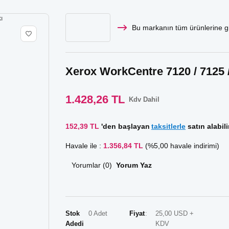
Bu markanın tüm ürünlerine gi
Xerox WorkCentre 7120 / 7125 /
1.428,26 TL
Kdv Dahil
152,39 TL
'den başlayan
taksitlerle
satın alabili
Havale ile :
1.356,84 TL
(%5,00 havale indirimi)
Yorumlar (0)
Yorum Yaz
Stok
0 Adet
Fiyat
25,00 USD +
Adedi
KDV