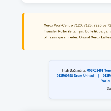
Xerox WorkCentre 7120, 7125, 7220 ve 7225
Transfer Roller ile tanışın. Bu kritik parça
olmasını garanti eder. Orijinal Xerox kalite
Hızlı Bağlantılar:
006R01461 Ton
013R00658 Drum Ünitesi
|
013R
Yazıcı
Dah