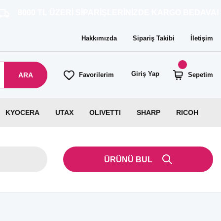
 ÜZERİ SİPARİŞLERİNİZDE KARGO BEDAVA!
Hakkımızda
Sipariş Takibi
İletişim
Giriş Yap
ARA
Favorilerim
Sepetim
KYOCERA
UTAX
OLIVETTI
SHARP
RICOH
ÜRÜNÜ BUL