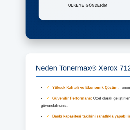
ÜLKEYE GÖNDERİM
Neden Tonermax® Xerox 712
Yüksek Kaliteli ve Ekonomik Çözüm:
Tonerm
Güvenilir Performans:
Özel olarak geliştiril
güvenebilirsiniz.
Baskı kapasitesi takibini rahatlıkla yapabili