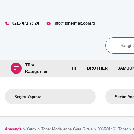
0216 471 73 24
info@tonermax.com.tr
Tüm
HP
BROTHER
SAMSU
Kategoriler
Anasayfa
Xerox
Toner Modellerine Göre Sırala
006R01461 Toner