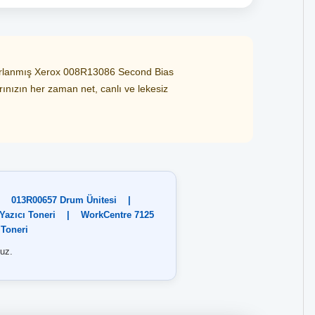
asarlanmış Xerox 008R13086 Second Bias
arınızın her zaman net, canlı ve lekesiz
013R00657 Drum Ünitesi
|
Yazıcı Toneri
|
WorkCentre 7125
 Toneri
uz.