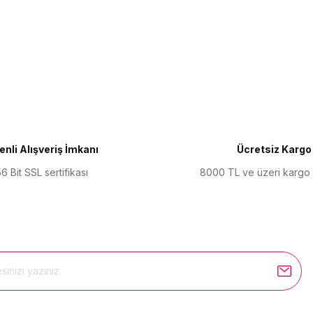
ularda yetersiz gördüğünüz noktaları öneri formunu kullanarak tarafımıza 
Bu ürüne ilk yorumu siz yapın!
Yorum Yaz
nli Alışveriş İmkanı
Ücretsiz Kargo
6 Bit SSL sertifikası
8000 TL ve üzeri kargo
Gönder