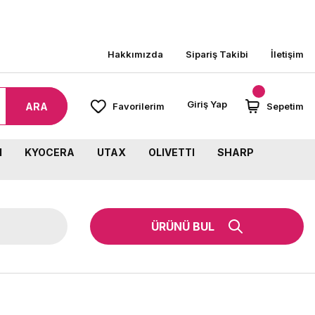
00 TL ÜZERİ SİPARİŞLERİNİZDE KARGO BEDAVA!
Hakkımızda
Sipariş Takibi
İletişim
Giriş Yap
ARA
Favorilerim
Sepetim
M
KYOCERA
UTAX
OLIVETTI
SHARP
ÜRÜNÜ BUL