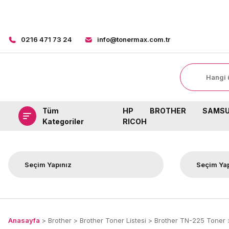
0216 471 73 24
info@tonermax.com.tr
Tüm
HP
BROTHER
SAMS
Kategoriler
RICOH
Anasayfa
Brother
Brother Toner Listesi
Brother TN-225 Toner