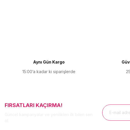
Bu ürünün fiyat bilgisi, resim, ürün açıklamalarında ve diğer kon
Görüş ve önerileriniz için teşekkür ederiz.
Ürün resmi kalitesiz, bozuk veya görüntülenemiyor.
Ürün açıklamasında eksik bilgiler bulunuyor.
Ürün bilgilerinde hatalar bulunuyor.
Ürün fiyatı diğer sitelerden daha pahalı.
Aynı Gün Kargo
Güve
Bu ürüne benzer farklı alternatifler olmalı.
15:00’a kadar ki siparişlerde
25
FIRSATLARI KAÇIRMA!
Güncel kampanyalar ve yenilikleri ilk bilen sen
ol.