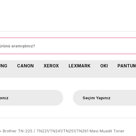
80
UNG
CANON
XEROX
LEXMARK
OKI
PANTU
Brother TN-225 / TN221/TN241/TN251/TN261 Mavi Muadil Toner