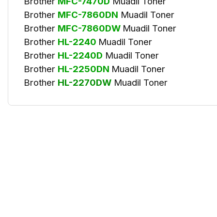
Brother
MFC-7470D
Muadil Toner
Brother
MFC-7860DN
Muadil Toner
Brother
MFC-7860DW
Muadil Toner
Brother
HL-2240
Muadil Toner
Brother
HL-2240D
Muadil Toner
Brother
HL-2250DN
Muadil Toner
Brother
HL-2270DW
Muadil Toner
Bu ürünün fiyat bilgisi, resim, ürün açıklamalarında ve diğer kon
Görüş ve önerileriniz için teşekkür ederiz.
Ürün resmi kalitesiz, bozuk veya görüntülenemiyor.
Ürün açıklamasında eksik bilgiler bulunuyor.
Ürün bilgilerinde hatalar bulunuyor.
Ürün fiyatı diğer sitelerden daha pahalı.