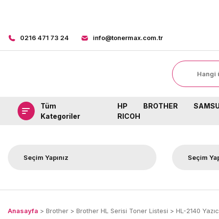
0216 471 73 24
info@tonermax.com.tr
Tüm
HP
BROTHER
SAMS
Kategoriler
RICOH
Anasayfa
Brother
Brother HL Serisi Toner Listesi
HL-2140 Yazıc