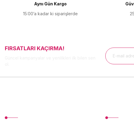
Aynı Gün Kargo
Güve
Bu ürüne benzer farklı alternatifler olmalı.
15:00’a kadar ki siparişlerde
25
FIRSATLARI KAÇIRMA!
Güncel kampanyalar ve yenilikleri ilk bilen sen
ol.
MÜŞTERİ HİZMETLERİ
Üyelik
TonerMAX® 14.000 çeşit ürünle yelpazesi ve
Yeni Üyelik