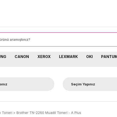
8
UNG
CANON
XEROX
LEXMARK
OKI
PANTU
ı Toneri
Brother TN-2260 Muadil Toneri - A Plus