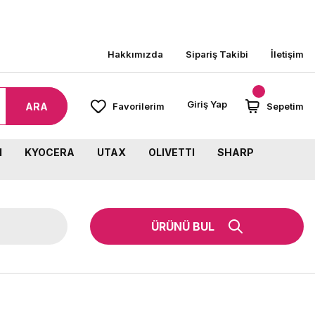
000 TL ÜZERİ SİPARİŞLERİNİZDE KARGO BEDAVA!
Hakkımızda
Sipariş Takibi
İletişim
Giriş Yap
ARA
Favorilerim
Sepetim
M
KYOCERA
UTAX
OLIVETTI
SHARP
ÜRÜNÜ BUL