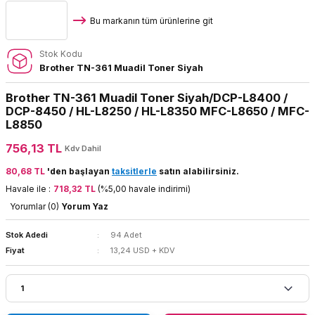
Bu markanın tüm ürünlerine git
Stok Kodu
Brother TN-361 Muadil Toner Siyah
Brother TN-361 Muadil Toner Siyah/DCP-L8400 /
DCP-8450 / HL-L8250 / HL-L8350 MFC-L8650 / MFC-
L8850
756,13 TL
Kdv Dahil
80,68 TL
'den başlayan
taksitlerle
satın alabilirsiniz.
Havale ile :
718,32 TL
(%5,00 havale indirimi)
Yorumlar (0)
Yorum Yaz
Stok Adedi
94 Adet
Fiyat
13,24 USD + KDV