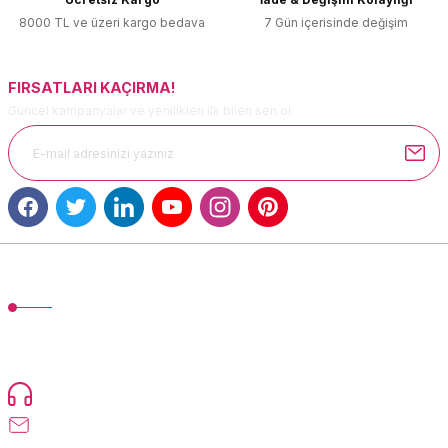
Ürün fiyatı diğer sitelerden daha pahalı.
8000 TL ve üzeri kargo bedava
7 Gün içerisinde değişim
Bu ürüne benzer farklı alternatifler olmalı.
FIRSATLARI KAÇIRMA!
Güncel kampanyalar ve yenilikleri ilk bilen sen ol.
Gönder
MÜŞTERİ HİZMETLERİ
TonerMAX® 14.000 çeşit ürünle yelpazesi ve operasyonel olarak 160
ülkeye ürün gönderimi yapan kadrosuyla hizmet vermeye devam
etmektedir.
Devamı...
0216 471 73 24
info@tonermax.com.tr