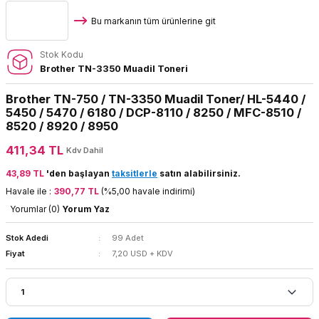
Bu markanın tüm ürünlerine git
Stok Kodu
Brother TN-3350 Muadil Toneri
Brother TN-750 / TN-3350 Muadil Toner/ HL-5440 /
5450 / 5470 / 6180 / DCP-8110 / 8250 / MFC-8510 /
8520 / 8920 / 8950
411,34 TL
Kdv Dahil
43,89 TL
'den başlayan
taksitlerle
satın alabilirsiniz.
Havale ile :
390,77 TL
(%5,00 havale indirimi)
Yorumlar (0)
Yorum Yaz
Stok Adedi
99 Adet
Fiyat
7,20 USD + KDV