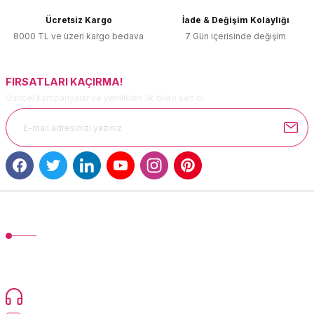
Ürün bilgilerinde hatalar bulunuyor.
Ücretsiz Kargo
İade & Değişim Kolaylığı
Ürün fiyatı diğer sitelerden daha pahalı.
8000 TL ve üzeri kargo bedava
7 Gün içerisinde değişim
Bu ürüne benzer farklı alternatifler olmalı.
FIRSATLARI KAÇIRMA!
Güncel kampanyalar ve yenilikleri ilk bilen sen ol.
Gönder
MÜŞTERİ HİZMETLERİ
TonerMAX® 14.000 çeşit ürünle yelpazesi ve operasyonel olarak 160
ülkeye ürün gönderimi yapan kadrosuyla hizmet vermeye devam
etmektedir.
Devamı...
0216 471 73 24