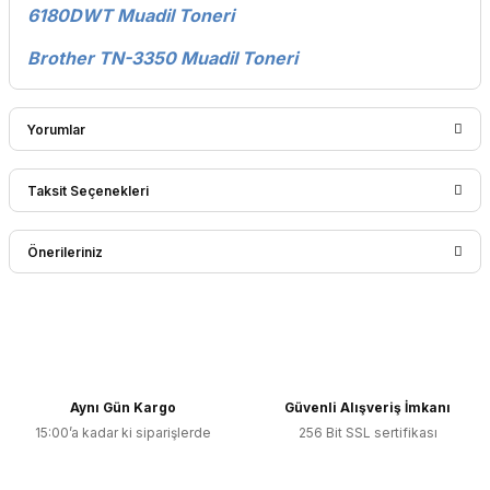
6180DWT Muadil Toneri
Brother TN-3350 Muadil Toneri
Yorumlar
Taksit Seçenekleri
Bu ürüne ilk yorumu siz yapın!
Önerileriniz
Yorum Yaz
Bu ürünün fiyat bilgisi, resim, ürün açıklamalarında ve diğer
konularda yetersiz gördüğünüz noktaları öneri formunu
kullanarak tarafımıza iletebilirsiniz.
Görüş ve önerileriniz için teşekkür ederiz.
Aynı Gün Kargo
Güvenli Alışveriş İmkanı
15:00’a kadar ki siparişlerde
256 Bit SSL sertifikası
Ürün resmi kalitesiz, bozuk veya görüntülenemiyor.
Ürün açıklamasında eksik bilgiler bulunuyor.