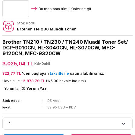
Bu markanın tüm ürünlerine git
Stok Kodu
Brother TN-230 Muadil Toner
Brother TN210 / TN230 / TN240 Muadil Toner Set/
DCP-9010CN, HL-3040CN, HL-3070CW, MFC-
9120CN, MFC-9320CW
3.025,04 TL
Kdv Dahil
322,77 TL
'den başlayan
taksitlerle
satın alabilirsiniz.
Havale ile :
2.873,79 TL
(%5,00 havale indirimi)
Yorumlar (0)
Yorum Yaz
Stok Adedi
95 Adet
Fiyat
52,95 USD + KDV