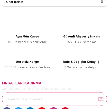
Önerileriniz
Yorum Yaz
Bu ürünün fiyat bilgisi, resim, ürün açıklamalarında ve diğer
konularda yetersiz gördüğünüz noktaları öneri formunu
kullanarak tarafımıza iletebilirsiniz.
Görüş ve önerileriniz için teşekkür ederiz.
Aynı Gün Kargo
Güvenli Alışveriş İmkanı
15:00’a kadar ki siparişlerde
256 Bit SSL sertifikası
Ürün resmi kalitesiz, bozuk veya görüntülenemiyor.
Ürün açıklamasında eksik bilgiler bulunuyor.
Ürün bilgilerinde hatalar bulunuyor.
Ücretsiz Kargo
İade & Değişim Kolaylığı
Ürün fiyatı diğer sitelerden daha pahalı.
8000 TL ve üzeri kargo bedava
7 Gün içerisinde değişim
Bu ürüne benzer farklı alternatifler olmalı.
FIRSATLARI KAÇIRMA!
Güncel kampanyalar ve yenilikleri ilk bilen sen ol.
Gönder