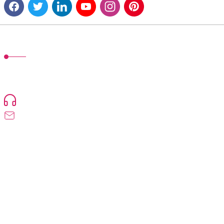
MÜŞTERİ HİZMETLERİ
TonerMAX® 14.000 çeşit ürünle yelpazesi ve operasyonel olarak 160
ülkeye ürün gönderimi yapan kadrosuyla hizmet vermeye devam
etmektedir.
Devamı...
0216 471 73 24
info@tonermax.com.tr
Üyelik
Kurumsal
Alışveriş