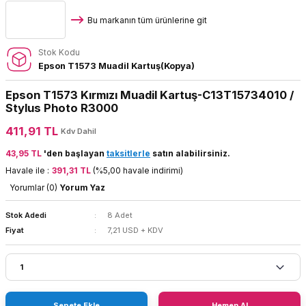
Bu markanın tüm ürünlerine git
Stok Kodu
Epson T1573 Muadil Kartuş(Kopya)
Epson T1573 Kırmızı Muadil Kartuş-C13T15734010 /
Stylus Photo R3000
411,91 TL
Kdv Dahil
43,95 TL
'den başlayan
taksitlerle
satın alabilirsiniz.
Havale ile :
391,31 TL
(%5,00 havale indirimi)
Yorumlar (0)
Yorum Yaz
Stok Adedi
8 Adet
Fiyat
7,21 USD + KDV
Sepete Ekle
Hemen Al