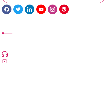
MÜŞTERİ HİZMETLERİ
TonerMAX® 14.000 çeşit ürünle yelpazesi ve operasyonel olarak 160
ülkeye ürün gönderimi yapan kadrosuyla hizmet vermeye devam
etmektedir.
Devamı...
0216 471 73 24
info@tonermax.com.tr
Üyelik
Kurumsal
Alışveriş