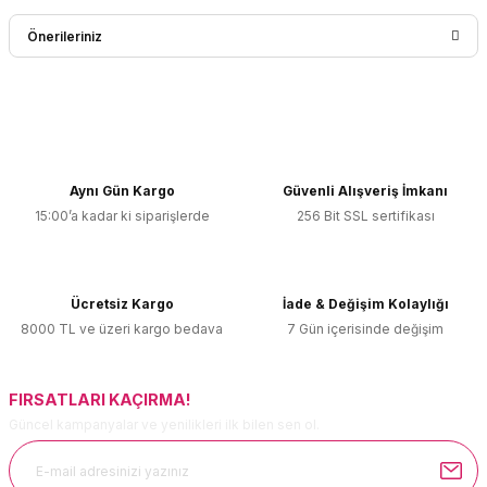
Bu ürüne ilk yorumu siz yapın!
Önerileriniz
Yorum Yaz
Bu ürünün fiyat bilgisi, resim, ürün açıklamalarında ve diğer
konularda yetersiz gördüğünüz noktaları öneri formunu
kullanarak tarafımıza iletebilirsiniz.
Görüş ve önerileriniz için teşekkür ederiz.
Aynı Gün Kargo
Güvenli Alışveriş İmkanı
15:00’a kadar ki siparişlerde
256 Bit SSL sertifikası
Ürün resmi kalitesiz, bozuk veya görüntülenemiyor.
Ürün açıklamasında eksik bilgiler bulunuyor.
Ürün bilgilerinde hatalar bulunuyor.
Ücretsiz Kargo
İade & Değişim Kolaylığı
Ürün fiyatı diğer sitelerden daha pahalı.
8000 TL ve üzeri kargo bedava
7 Gün içerisinde değişim
Bu ürüne benzer farklı alternatifler olmalı.
FIRSATLARI KAÇIRMA!
Güncel kampanyalar ve yenilikleri ilk bilen sen ol.
Gönder