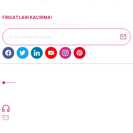
Bu ürüne benzer farklı alternatifler olmalı.
FIRSATLARI KAÇIRMA!
Güncel kampanyalar ve yenilikleri ilk bilen sen ol.
Gönder
MÜŞTERİ HİZMETLERİ
TonerMAX® 14.000 çeşit ürünle yelpazesi ve operasyonel olarak 160
ülkeye ürün gönderimi yapan kadrosuyla hizmet vermeye devam
etmektedir.
Devamı...
0216 471 73 24
info@tonermax.com.tr
Üyelik