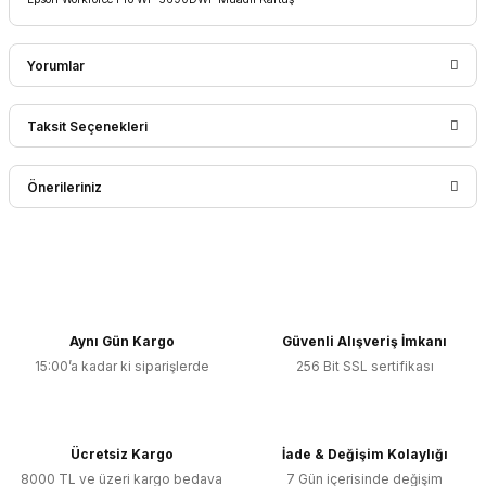
Yorumlar
Taksit Seçenekleri
Bu ürüne ilk yorumu siz yapın!
Önerileriniz
Yorum Yaz
Bu ürünün fiyat bilgisi, resim, ürün açıklamalarında ve diğer
konularda yetersiz gördüğünüz noktaları öneri formunu
kullanarak tarafımıza iletebilirsiniz.
Görüş ve önerileriniz için teşekkür ederiz.
Aynı Gün Kargo
Güvenli Alışveriş İmkanı
15:00’a kadar ki siparişlerde
256 Bit SSL sertifikası
Ürün resmi kalitesiz, bozuk veya görüntülenemiyor.
Ürün açıklamasında eksik bilgiler bulunuyor.
Ürün bilgilerinde hatalar bulunuyor.
Ücretsiz Kargo
İade & Değişim Kolaylığı
Ürün fiyatı diğer sitelerden daha pahalı.
8000 TL ve üzeri kargo bedava
7 Gün içerisinde değişim