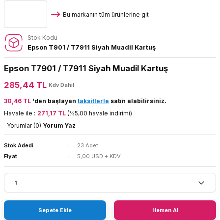
Bu markanın tüm ürünlerine git
Stok Kodu
Epson T901 / T7911 Siyah Muadil Kartuş
Epson T7901 / T7911 Siyah Muadil Kartuş
285,44 TL
Kdv Dahil
30,46 TL
'den başlayan
taksitlerle
satın alabilirsiniz.
Havale ile :
271,17 TL
(%5,00 havale indirimi)
Yorumlar (0)
Yorum Yaz
Stok Adedi
23 Adet
Fiyat
5,00 USD + KDV
Sepete Ekle
Hemen Al