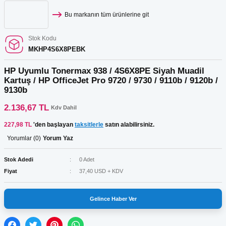
Bu markanın tüm ürünlerine git
Stok Kodu
MKHP4S6X8PEBK
HP Uyumlu Tonermax 938 / 4S6X8PE Siyah Muadil
Kartuş / HP OfficeJet Pro 9720 / 9730 / 9110b / 9120b /
9130b
2.136,67 TL
Kdv Dahil
227,98 TL
'den başlayan
taksitlerle
satın alabilirsiniz.
Yorumlar (0)
Yorum Yaz
Stok Adedi
0 Adet
Fiyat
37,40 USD + KDV
Gelince Haber Ver