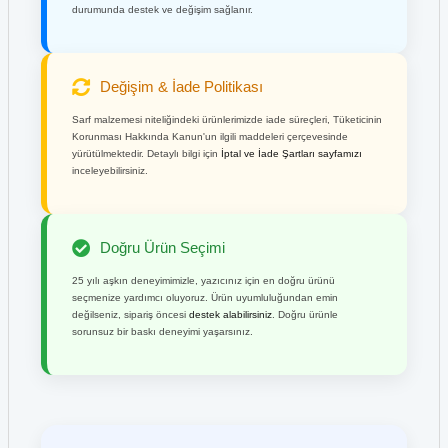
durumunda destek ve değişim sağlanır.
Değişim & İade Politikası
Sarf malzemesi niteliğindeki ürünlerimizde iade süreçleri, Tüketicinin
Korunması Hakkında Kanun'un ilgili maddeleri çerçevesinde
yürütülmektedir. Detaylı bilgi için
İptal ve İade Şartları sayfamızı
inceleyebilirsiniz.
Doğru Ürün Seçimi
25 yılı aşkın deneyimimizle, yazıcınız için en doğru ürünü
seçmenize yardımcı oluyoruz. Ürün uyumluluğundan emin
değilseniz, sipariş öncesi
destek alabilirsiniz
. Doğru ürünle
sorunsuz bir baskı deneyimi yaşarsınız.