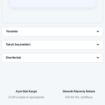
Yorumlar
Taksit Seçenekleri
Bu ürüne ilk yorumu siz yapın!
Önerileriniz
Yorum Yaz
Bu ürünün fiyat bilgisi, resim, ürün açıklamalarında ve diğer
konularda yetersiz gördüğünüz noktaları öneri formunu kullanarak
tarafımıza iletebilirsiniz.
Görüş ve önerileriniz için teşekkür ederiz.
Aynı Gün Kargo
Güvenli Alışveriş İmkanı
15:00’a kadar ki siparişlerde
256 Bit SSL sertifikası
Ürün resmi kalitesiz, bozuk veya görüntülenemiyor.