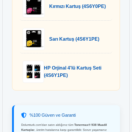
Kırmızı Kartuş (4S6Y0PE)
Sarı Kartuş (4S6Y1PE)
HP Orjinal 4'lü Kartuş Seti
(4S6Y1PE)
%100 Güven ve Garanti
Dolumturk.com'dan satın aldığınız tüm
Tonermax® 938 Muadil
Kartuşlar
, üretim hatalarına karşı garantilidir. Sorun yaşamanız