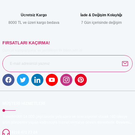
Ürün açıklamasında eksik bilgiler bulunuyor.
Ürün bilgilerinde hatalar bulunuyor.
Ücretsiz Kargo
İade & Değişim Kolaylığı
Ürün fiyatı diğer sitelerden daha pahalı.
8000 TL ve üzeri kargo bedava
7 Gün içerisinde değişim
Bu ürüne benzer farklı alternatifler olmalı.
FIRSATLARI KAÇIRMA!
Güncel kampanyalar ve yenilikleri ilk bilen sen ol.
Gönder
MÜŞTERİ HİZMETLERİ
TonerMAX® 14.000 çeşit ürünle yelpazesi ve operasyonel olarak 160 ülkeye
ürün gönderimi yapan kadrosuyla hizmet vermeye devam etmektedir.
Devamı...
0216 471 73 24