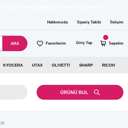
SİPARİŞLERİNİZDE KARGO BEDAVA!
Hakkımızda
Sipariş Takibi
İletişim
Giriş Yap
ARA
Favorilerim
Sepetim
KYOCERA
UTAX
OLIVETTI
SHARP
RICOH
ÜRÜNÜ BUL
735