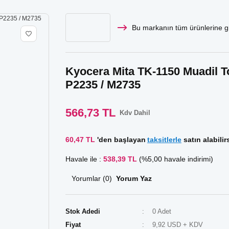
Bu markanın tüm ürünlerine gi
Kyocera Mita TK-1150 Muadil To
P2235 / M2735
566,73 TL
Kdv Dahil
60,47 TL
'den başlayan
taksitlerle
satın alabilirs
Havale ile :
538,39 TL
(%5,00 havale indirimi)
Yorumlar (0)
Yorum Yaz
Stok Adedi
0 Adet
Fiyat
9,92 USD + KDV