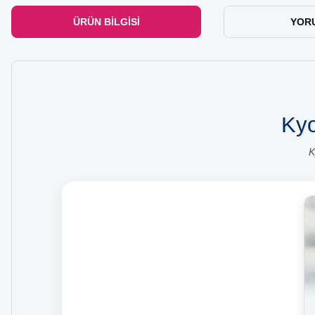
ÜRÜN BILGISI
YOR
Kyo
K