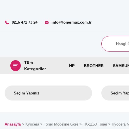
0216 471 73 24
info@tonermax.com.tr
Tüm
HP
BROTHER
SAMSU
Kategoriler
Anasayfa
Kyocera
Toner Modeline Göre
TK-1150 Toner
Kyocera M