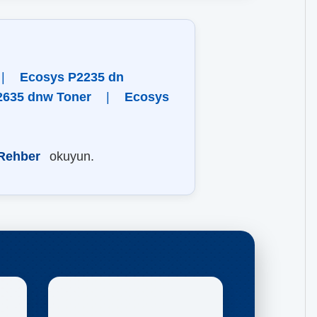
|
Ecosys P2235 dn
2635 dnw Toner
|
Ecosys
 Rehber
okuyun.