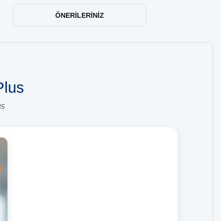
ÖNERILERINIZ
Plus
35