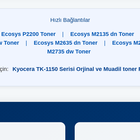
Hızlı Bağlantılar
Ecosys P2200 Toner
|
Ecosys M2135 dn Toner
w Toner
|
Ecosys M2635 dn Toner
|
Ecosys M
M2735 dw Toner
için:
Kyocera TK-1150 Serisi Orjinal ve Muadil toner