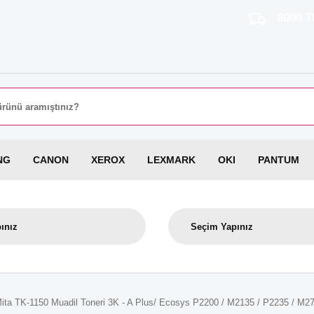
8000 TL ÜZERİ 
NG
CANON
XEROX
LEXMARK
OKI
PANTUM
ita TK-1150 Muadil Toneri 3K - A Plus/ Ecosys P2200 / M2135 / P2235 / M2