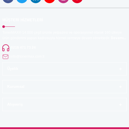
MÜŞTERİ HİZMETLERİ
TonerMAX® 14.000 çeşit ürünle yelpazesi ve operasyonel olarak 160 ülkeye
ürün gönderimi yapan kadrosuyla hizmet vermeye devam etmektedir.
Devamı...
0216 471 73 24
info@tonermax.com.tr
Üyelik
Kurumsal
Alışveriş