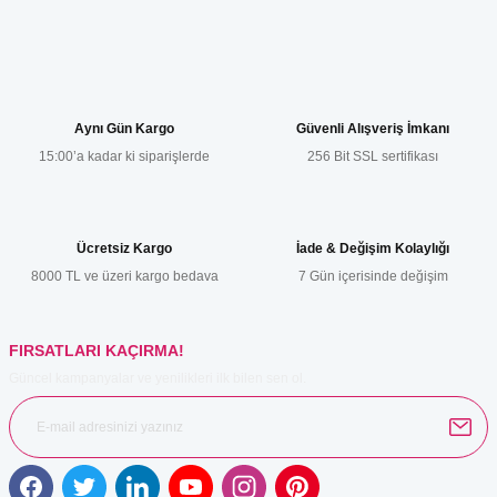
Yorum Yaz
Bu ürünün fiyat bilgisi, resim, ürün açıklamalarında ve diğer
konularda yetersiz gördüğünüz noktaları öneri formunu kullanarak
tarafımıza iletebilirsiniz.
Görüş ve önerileriniz için teşekkür ederiz.
Aynı Gün Kargo
Güvenli Alışveriş İmkanı
15:00’a kadar ki siparişlerde
256 Bit SSL sertifikası
Ürün resmi kalitesiz, bozuk veya görüntülenemiyor.
Ürün açıklamasında eksik bilgiler bulunuyor.
Ürün bilgilerinde hatalar bulunuyor.
Ücretsiz Kargo
İade & Değişim Kolaylığı
Ürün fiyatı diğer sitelerden daha pahalı.
8000 TL ve üzeri kargo bedava
7 Gün içerisinde değişim
Bu ürüne benzer farklı alternatifler olmalı.
FIRSATLARI KAÇIRMA!
Güncel kampanyalar ve yenilikleri ilk bilen sen ol.
Gönder