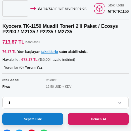
Stok Kodu
Bu markanın tüm ürünlerine git
MTKTK1150
Kyocera TK-1150 Muadil Toneri 2'li Paket / Ecosys
P2200 / M2135 / P2235 / M2735
713,87 TL
Kdv Dahil
76,17 TL
'den başlayan
taksitlerle
satın alabilirsiniz.
Havale ile :
678,17 TL
(%5,00 havale indirimi)
Yorumlar (0)
Yorum Yaz
Stok Adedi
98 Adet
Fiyat
12,50 USD + KDV
Sepete Ekle
Hemen Al