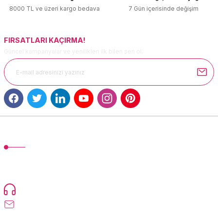
Ürün fiyatı diğer sitelerden daha pahalı.
8000 TL ve üzeri kargo bedava
7 Gün içerisinde değişim
Bu ürüne benzer farklı alternatifler olmalı.
FIRSATLARI KAÇIRMA!
Güncel kampanyalar ve yenilikleri ilk bilen sen ol.
Gönder
MÜŞTERİ HİZMETLERİ
TonerMAX® 14.000 çeşit ürünle yelpazesi ve operasyonel olarak 160
ülkeye ürün gönderimi yapan kadrosuyla hizmet vermeye devam
etmektedir.
Devamı...
0216 471 73 24
info@tonermax.com.tr