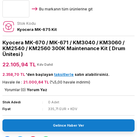
Bu markanın tüm ürünlerine git
Stok Kodu
Kyocera MK-675 Kit
Kyocera MK-670 / MK-671 / KM3040 / KM3060 /
KM2540 / KM2560 300K Maintenance Kit ( Drum
Ünitesi )
22.105,94 TL
Kdv Dahil
2.358,70 TL
'den başlayan
taksitlerle
satın alabilirsiniz.
Havale ile :
21.000,64 TL
(%5,00 havale indirimi)
Yorumlar (0)
Yorum Yaz
Stok Adedi
0 Adet
Fiyat
335,71 EUR + KDV
Gelince Haber Ver