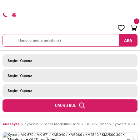
8000 TL ÜZERİ SİPARİŞLERİNİZDE KARGO BEDAVA!
ARA
ÜRÜNÜ BUL
Anasayfa
Kyocera
Toner Modeline Göre
TK-675 Toner
Kyocera MK-670