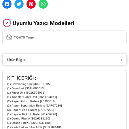
Uyumlu Yazıcı Modelleri
TK-675 Toner
Ürün Bilgisi
KİT İÇERİĞİ :
(1) Developing Unit [302FT93053]
(1) Drum Unit [302H093013]
(1) Fuser Unit [302K593061]
(1) Transfer Roller Unit [302H093051]
(2) Paper Pickup Rollers [2BJ06010]
(3) Paper Separation Rollers [2AR07230]
(3) Paper Feed Rollers [2AR07220]
(1) Bypass Pick Up Roller [61706770]
(3) Ozone Filter A [302H033170]
(1) Ozone Filter B [302H033180]
(1) Parts Holder Filter A SP [302H094401]