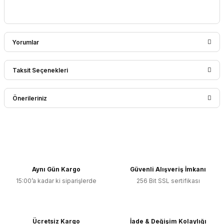
Yorumlar
Taksit Seçenekleri
Bu ürüne ilk yorumu siz yapın!
Önerileriniz
Yorum Yaz
Bu ürünün fiyat bilgisi, resim, ürün açıklamalarında ve diğer
konularda yetersiz gördüğünüz noktaları öneri formunu
kullanarak tarafımıza iletebilirsiniz.
Görüş ve önerileriniz için teşekkür ederiz.
Aynı Gün Kargo
Güvenli Alışveriş İmkanı
15:00’a kadar ki siparişlerde
256 Bit SSL sertifikası
Ürün resmi kalitesiz, bozuk veya görüntülenemiyor.
Ürün açıklamasında eksik bilgiler bulunuyor.
Ürün bilgilerinde hatalar bulunuyor.
Ücretsiz Kargo
İade & Değişim Kolaylığı