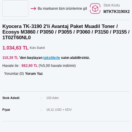
Stok Kodu
Bu markanın tüm ürünlerine git
MTKTK3190X2
Kyocera TK-3190 2'li Avantaj Paket Muadil Toner /
Ecosys M3860 / P3050 / P3055 / P3060 / P3150 / P3155 /
1T02T60NL0
1.034,63 TL
Kdv Dahil
110,39 TL
'den başlayan
taksitlerle
satın alabilirsiniz.
Havale ile :
982,90 TL
(%5,00 havale indirimi)
Yorumlar (0)
Yorum Yaz
Stok Adedi
100 Adet
Fiyat
18,11 USD + KDV