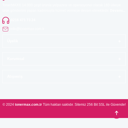
TonerMAX® 14.000 çeşit ürünle yelpazesi ve operasyonel olarak 160 ülkeye
ürün gönderimi yapan kadrosuyla hizmet vermeye devam etmektedir.
Devamı...
0216 471 73 24
info@tonermax.com.tr
Üyelik
Kurumsal
Alışveriş
© 2024
tonermax.com.tr
Tüm hakları saklıdır. Sitemiz 256 Bit SSL ile Güvende!