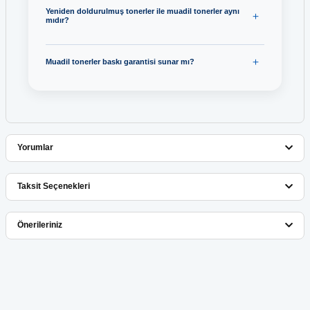
Yeniden doldurulmuş tonerler ile muadil tonerler aynı
mıdır?
Muadil tonerler baskı garantisi sunar mı?
Yorumlar
Taksit Seçenekleri
Bu ürüne ilk yorumu siz yapın!
Önerileriniz
Yorum Yaz
Bu ürünün fiyat bilgisi, resim, ürün açıklamalarında ve diğer
konularda yetersiz gördüğünüz noktaları öneri formunu kullanarak
tarafımıza iletebilirsiniz.