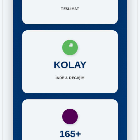
TESLİMAT
KOLAY
İADE & DEĞİŞİM
165+