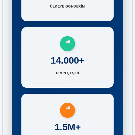
ÜLKEYE GÖNDERİM
14.000+
ÜRÜN ÇEŞİDİ
1.5M+