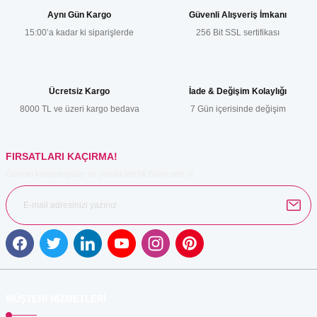
Görüş ve önerileriniz için teşekkür ederiz.
Aynı Gün Kargo
Güvenli Alışveriş İmkanı
15:00’a kadar ki siparişlerde
256 Bit SSL sertifikası
Ürün resmi kalitesiz, bozuk veya görüntülenemiyor.
Ürün açıklamasında eksik bilgiler bulunuyor.
Ürün bilgilerinde hatalar bulunuyor.
Ücretsiz Kargo
İade & Değişim Kolaylığı
Ürün fiyatı diğer sitelerden daha pahalı.
8000 TL ve üzeri kargo bedava
7 Gün içerisinde değişim
Bu ürüne benzer farklı alternatifler olmalı.
FIRSATLARI KAÇIRMA!
Güncel kampanyalar ve yenilikleri ilk bilen sen ol.
Gönder
MÜŞTERİ HİZMETLERİ