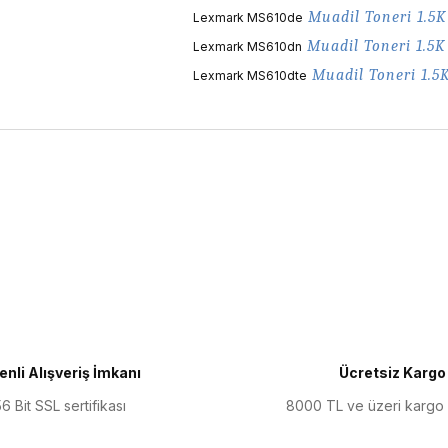
Muadil
Toneri 1.5K
Lexmark MS610de
Muadil
Toneri 1.5K
Lexmark MS610dn
Muadil
Toneri 1.5
Lexmark MS610dte
ularda yetersiz gördüğünüz noktaları öneri formunu kullanarak tarafımıza 
Bu ürüne ilk yorumu siz yapın!
Yorum Yaz
nli Alışveriş İmkanı
Ücretsiz Kargo
6 Bit SSL sertifikası
8000 TL ve üzeri kargo