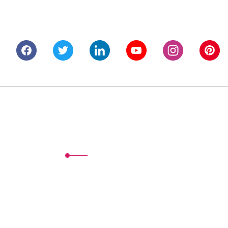
Alışveriş
Mesafeli Satış Sözleşmesi
Gizlilik ve Güvenlik
İptal İade Koşullari