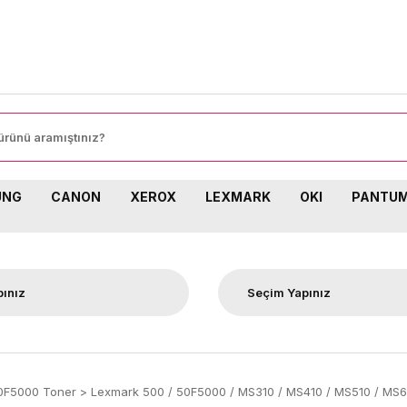
İ SİPARİŞLERİNİZDE KARGO BEDAVA!
UNG
CANON
XEROX
LEXMARK
OKI
PANTU
0F5000 Toner
Lexmark 500 / 50F5000 / MS310 / MS410 / MS510 / MS61