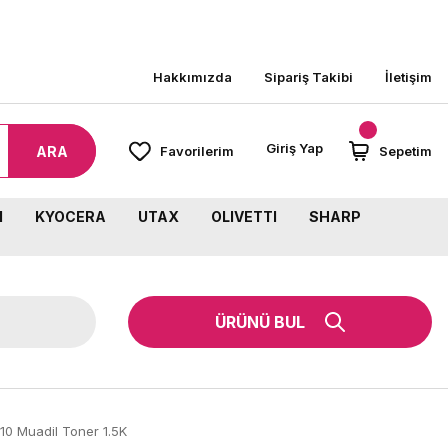
Hakkımızda
Sipariş Takibi
İletişim
Giriş Yap
ARA
Favorilerim
Sepetim
M
KYOCERA
UTAX
OLIVETTI
SHARP
ÜRÜNÜ BUL
0 Muadil Toner 1.5K