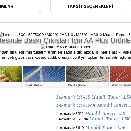
UMLAR
TAKSIT SEÇENEKLERI
itesinde Baskı Çıkışları İçin AA Plus Ürünler
ndan ithal edilmiş tüketim ürünleri satın aldığınızda,
bilmelisiniz ki yük
niyeti garantisi ilkesine sadık olmaya ve 9 yılı aşkın bir süredir işle
Lexmark MS415
Muadil
Toneri 1.5
Lexmark MS415dn
Muadil
Toneri 1
Muadil
Toneri 1.5K
Lexmark MS510
Muadil
Toneri 1.5K
Lexmark MS510dn
Muadil
Toneri 1.5K
Lexmark MS610