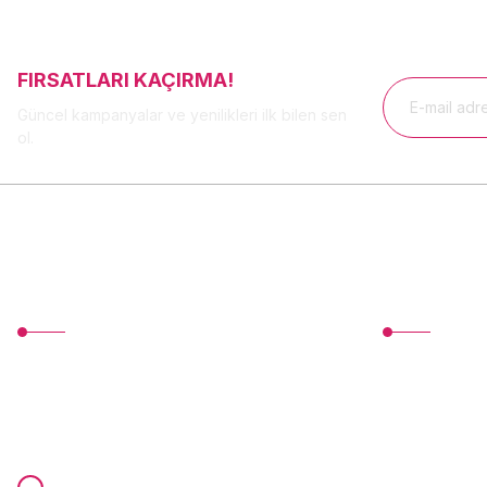
FIRSATLARI KAÇIRMA!
Güncel kampanyalar ve yenilikleri ilk bilen sen
ol.
MÜŞTERİ HİZMETLERİ
Üyelik
TonerMAX® 14.000 çeşit ürünle yelpazesi ve
Yeni Üyelik
operasyonel olarak 160 ülkeye ürün
Üye Girişi
gönderimi yapan kadrosuyla hizmet vermeye
devam etmektedir.
Devamı...
Şifremi Unuttu