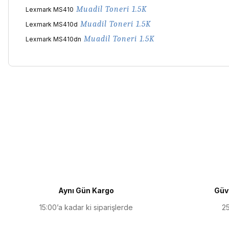
Muadil
Toneri 1.5K
Lexmark MS410
Muadil
Toneri 1.5K
Lexmark MS410d
Muadil
Toneri 1.5K
Lexmark MS410dn
Bu ürünün fiyat bilgisi, resim, ürün açıklamalarında ve diğer kon
Görüş ve önerileriniz için teşekkür ederiz.
Ürün resmi kalitesiz, bozuk veya görüntülenemiyor.
Ürün açıklamasında eksik bilgiler bulunuyor.
Ürün bilgilerinde hatalar bulunuyor.
Ürün fiyatı diğer sitelerden daha pahalı.
Aynı Gün Kargo
Güve
Bu ürüne benzer farklı alternatifler olmalı.
15:00’a kadar ki siparişlerde
25