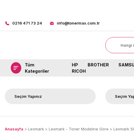
8000 TL ÜZER
0216 471 73 24
info@tonermax.com.tr
Tüm
HP
BROTHER
SAMS
Kategoriler
RICOH
Anasayfa
Lexmark
Lexmark - Toner Modeline Göre
Lexmark 5