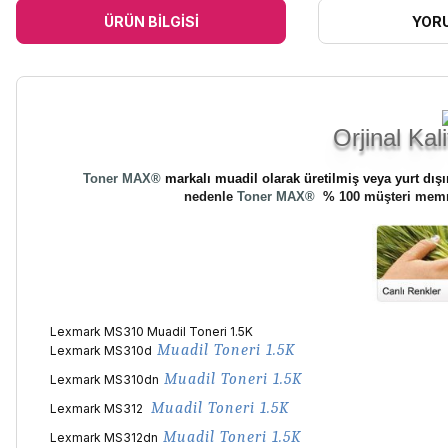
ÜRÜN BILGISI
YOR
Orjinal Kal
Toner MAX
®
markalı muadil olarak üretilmiş veya yurt dışı
nedenle
Toner MAX
®
% 100 müşteri memnu
Lexmark MS310 Muadil Toneri 1.5K
Muadil
Toneri 1.5K
Lexmark MS310d
Muadil
Toneri 1.5K
Lexmark MS310dn
Muadil
Toneri 1.5K
Lexmark MS312
Muadil
Toneri 1.5K
Lexmark MS312dn