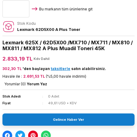
Bu markanın tüm ürünlerine git
Stok Kodu
Lexmark 62D5X00 A Plus Toner
Lexmark 625X / 62D5X00 /MX710 / MX711 / MX810 /
MX811 / MX812 A Plus Muadil Toneri 45K
2.833,19 TL
Kdv Dahil
302,30 TL
'den başlayan
taksitlerle
satın alabilirsiniz.
Havale ile :
2.691,53 TL
(%5,00 havale indirimi)
Yorumlar (0)
Yorum Yaz
Stok Adedi
0 Adet
Fiyat
49,61 USD + KDV
Gelince Haber Ver