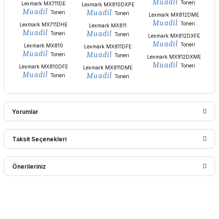
Muadil
Toneri
Lexmark MX711DE
Lexmark MX810DXPE
Muadil
Muadil
Toneri
Toneri
Lexmark MX812DME
Muadil
Toneri
Lexmark MX711DHE
Lexmark MX811
Muadil
Muadil
Toneri
Toneri
Lexmark MX812DXFE
Muadil
Toneri
Lexmark MX810
Lexmark MX811DFE
Muadil
Muadil
Toneri
Toneri
Lexmark MX812DXME
Muadil
Toneri
Lexmark MX810DFE
Lexmark MX811DME
Muadil
Muadil
Toneri
Toneri
Yorumlar
Taksit Seçenekleri
Bu ürüne ilk yorumu siz yapın!
Önerileriniz
Yorum Yaz
Bu ürünün fiyat bilgisi, resim, ürün açıklamalarında ve diğer
konularda yetersiz gördüğünüz noktaları öneri formunu
kullanarak tarafımıza iletebilirsiniz.