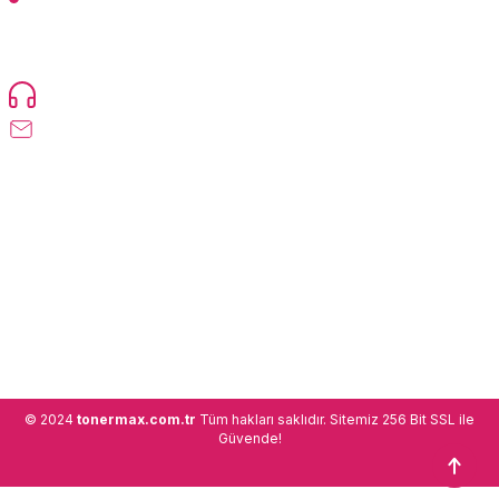
TonerMAX® 14.000 çeşit ürünle yelpazesi ve operasyonel olarak 160
ülkeye ürün gönderimi yapan kadrosuyla hizmet vermeye devam
etmektedir.
Devamı...
0216 471 73 24
info@tonermax.com.tr
Üyelik
Kurumsal
Alışveriş
© 2024
tonermax.com.tr
Tüm hakları saklıdır. Sitemiz 256 Bit SSL ile
Güvende!