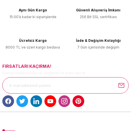
Görüş ve önerileriniz için teşekkür ederiz.
Aynı Gün Kargo
Güvenli Alışveriş İmkanı
15:00’a kadar ki siparişlerde
256 Bit SSL sertifikası
Ürün resmi kalitesiz, bozuk veya görüntülenemiyor.
Ürün açıklamasında eksik bilgiler bulunuyor.
Ürün bilgilerinde hatalar bulunuyor.
Ücretsiz Kargo
İade & Değişim Kolaylığı
Ürün fiyatı diğer sitelerden daha pahalı.
8000 TL ve üzeri kargo bedava
7 Gün içerisinde değişim
Bu ürüne benzer farklı alternatifler olmalı.
FIRSATLARI KAÇIRMA!
Güncel kampanyalar ve yenilikleri ilk bilen sen ol.
Gönder
MÜŞTERİ HİZMETLERİ