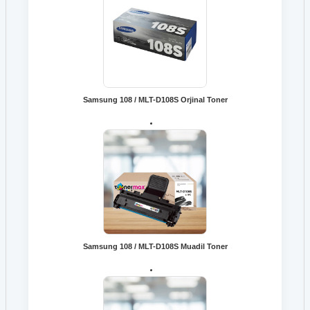
Hp 79A CF279A Toner
HP 971 CN623A Kırmızı Kartuş
Hp 80A CF280A Toner
HP 971 CN624A Sarı Kartuş
Hp 80X CF280X Toner
HP 971XL CN626A Mavi Kartuş
Samsung 108 / MLT-D108S Orjinal Toner
Hp 81X CF281X Toner
HP 971XL CN627A Kırmızı Kartuş
Hp 823A CB380A Siyah Toner
HP 971XL CN628A Sarı Kartuş
Hp 826A CF310A Siyah Toner
Hp 973X L0S07AE Siyah Kartuş
Hp 826A CF311A Mavi Toner
Hp 980 D8J07A Mavi Kartuş
Samsung 108 / MLT-D108S Muadil Toner
Hp 826A CF312A Sarı Toner
HP 980 D8J08A Kırmızı Kartuş
Hp 826A CF313A Kırmızı Toner
HP 981A J3M68A Mavi Kartuş