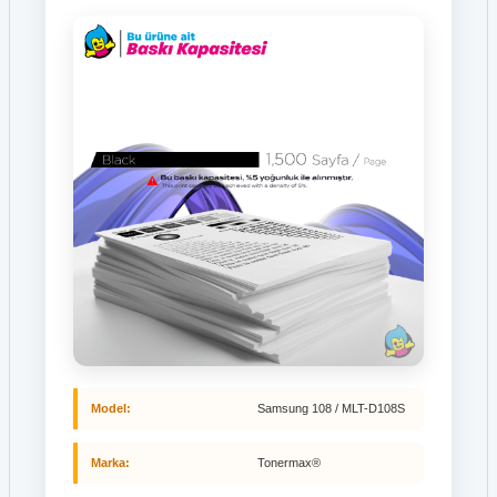
Hp 504A CE251A Mavi Toner
Hp 88XL C9396A Siyah Kartuş
Hp 504A CE252A Sarı Toner
HP 90 C5063A Kırmızı Kartuş
Hp 504A CE253A Kırmızı Toner
Hp 901 CC653A Siyah Kartuş
Hp 507A CE400A Siyah Toner
HP 901 CC656A CMY Renkli Kartuş
Hp 507A CE401A Mavi Toner
HP 903 T6L99AE Siyah Kartuş
Hp 507A CE402A Sarı Toner
HP 903XL T6M03AE Mavi Kartuş
Hp 507A CE403A Kırmızı Toner
HP 903XL T6M07AE Kırmızı Kartuş
Hp 507X CE400X Siyah Toner
Model:
Samsung 108 / MLT-D108S
HP 903XL T6M15AE Siyah Kartuş
Hp 508A CF360A Siyah Toner
Marka:
Tonermax®
HP 912 3YL77AE Mavi Kartuş