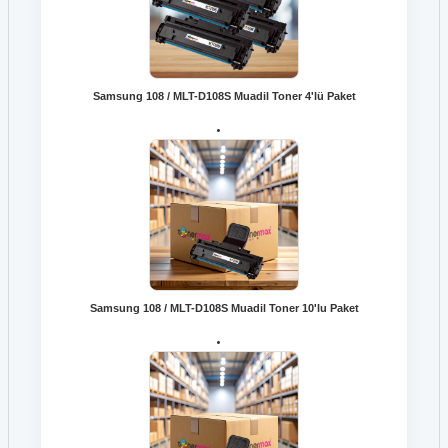
Hp 92A C4092A Toner
Hp 93A CZ192A Toner
Samsung 108 / MLT-D108S Muadil Toner 4'lü Paket
Hp 94A CF294A Toner
Hp 96A C4096A Toner
Hp W1500A Toner
LaserJet 1008a
Samsung 108 / MLT-D108S Muadil Toner 10'lu Paket