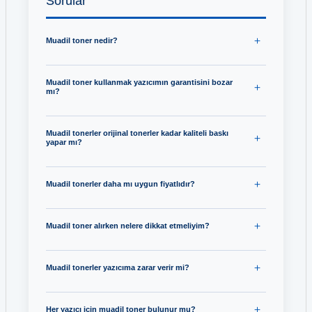
Sorular
Hp 648A CE261A Mavi Toner
Hp 940XL C4906A Siyah Kartuş
Muadil toner nedir?
Hp 648A CE262A Sarı Toner
Hp 940XL C4907A Mavi Kartuş
Hp 648A CE263A Kırmızı Toner
Muadil toner kullanmak yazıcımın garantisini bozar
mı?
Hp 940XL C4908A Kırmızı Kartuş
Hp 64A CC364A Toner
Hp 940XL C4909A Sarı Kartuş
Muadil tonerler orijinal tonerler kadar kaliteli baskı
yapar mı?
Hp 64X CC364X Toner
Hp 950 CN049A Siyah Kartuş
Muadil tonerler daha mı uygun fiyatlıdır?
Hp 650A CE270A Siyah Toner
Hp 950XL CN045A Siyah Kartuş
Hp 650A CE271A Mavi Toner
Muadil toner alırken nelere dikkat etmeliyim?
Hp 951XL CN046A Mavi Kartuş
Hp 650A CE272A Sarı Toner
Hp 951XL CN047A Kırmızı Kartuş
Muadil tonerler yazıcıma zarar verir mi?
Hp 650A CE273A Kırmızı Toner
Hp 951XL CN048A Sarı Kartuş
Her yazıcı için muadil toner bulunur mu?