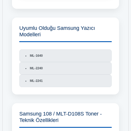
Hp 415A-W2030A Toner
HP 771C B6Y38A Light Gri Kartuş
Hp 415A-W2032A Toner
HP 772 CN630A Sarı Kartuş
Uyumlu Olduğu Samsung Yazıcı
Hp 43X C8543X Toner
Modelleri
HP 82 CH565A Siyah Kartuş
Hp 44A CF244A Toner
HP 84 C5019A Siyah Baskı Kafası
ML-1640
Hp 45A Q5945A Toner
HP 88 C9381A Siyah ve Sarı Baskı Kafası
ML-2240
Hp 49A Q5949A Toner
HP 88 C9387A Kırmızı Kartuş
ML-2241
Hp 49X Q5949X Toner
HP 88 C9388A Sarı Kartuş
Hp 501A Q6470A Siyah Toner
Hp 88XL C9392A Kırmızı Kartuş
Samsung 108 / MLT-D108S Toner -
Teknik Özellikleri
Hp 504A CE250A Siyah Toner
Hp 88XL C9393A Sarı Kartuş