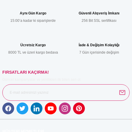
tarafımıza iletebilirsiniz.
Görüş ve önerileriniz için teşekkür ederiz.
Aynı Gün Kargo
Güvenli Alışveriş İmkanı
15:00’a kadar ki siparişlerde
256 Bit SSL sertifikası
Ürün resmi kalitesiz, bozuk veya görüntülenemiyor.
Ürün açıklamasında eksik bilgiler bulunuyor.
Ürün bilgilerinde hatalar bulunuyor.
Ücretsiz Kargo
İade & Değişim Kolaylığı
Ürün fiyatı diğer sitelerden daha pahalı.
8000 TL ve üzeri kargo bedava
7 Gün içerisinde değişim
Bu ürüne benzer farklı alternatifler olmalı.
FIRSATLARI KAÇIRMA!
Güncel kampanyalar ve yenilikleri ilk bilen sen ol.
Gönder
MÜŞTERİ HİZMETLERİ