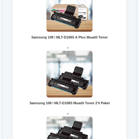
Hp 827A CF300A Siyah Toner
Hp 982 T0B26A Siyah Kartuş
Hp 827A CF301A Mavi Toner
Hp 982X T0B30A Siyah Kartuş
Samsung 108 / MLT-D108S A Plus Muadil Toner
Hp 827A CF302A Sarı Toner
Hp 991A M0J74AE Mavi Kartuş
Hp 827A CF303A Kırmızı Toner
Hp L0R95A 913A Kartuş
Hp 83A CF283A Toner
Hp M0H57AE GT51 Siyah Şişe Mürekkep K
Hp 85A CE285A Toner
Hp 87A CF287A Toner
Samsung 108 / MLT-D108S Muadil Toner 2'li Paket
Hp 90A CE390A Toner
Hp 90X CE390X Toner