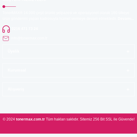
TonerMAX® 14.000 çeşit ürünle yelpazesi ve operasyonel olarak 160 ülkeye
ürün gönderimi yapan kadrosuyla hizmet vermeye devam etmektedir.
Devamı...
0216 471 73 24
info@tonermax.com.tr
Üyelik
Kurumsal
Alışveriş
© 2024
tonermax.com.tr
Tüm hakları saklıdır. Sitemiz 256 Bit SSL ile Güvende!