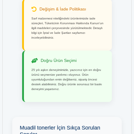
Hp 61X C8061X Toner
Değişim & İade Politikası
HP 934 C2P19A Siyah Kartuş
Sarf malzemesi niteliğindeki ürünlerimizde iade
Hp 642A CB400A Siyah Toner
süreçleri, Tüketicinin Korunması Hakkında Kanun'un
HP 934XL C2P23A Siyah Kartuş
ilgili maddeleri çerçevesinde yürütülmektedir. Detaylı
bilgi için İptal ve İade Şartları sayfamızı
Hp 643A Q5950A Siyah Toner
inceleyebilirsiniz.
HP 935XL C2P24A Mavi Kartuş
Hp 645A C9730A Siyah Toner
HP 935XL C2P25A Kırmızı Kartuş
Doğru Ürün Seçimi
Hp 646A CE264A Siyah Toner
HP 935XL C2P26A Sarı Kartuş
25 yılı aşkın deneyimimizle, yazıcınız için en doğru
ürünü seçmenize yardımcı oluyoruz. Ürün
Hp 646A CF031A Mavi Toner
uyumluluğundan emin değilseniz, sipariş öncesi
HP 938 / 4S6X8PE Siyah Kartuş
destek alabilirsiniz. Doğru ürünle sorunsuz bir baskı
deneyimi yaşarsınız.
Hp 646A CF032A Sarı Toner
HP 940 C4900A Siyah Sarı Kartuş
Hp 646A CF033A Kırmızı Toner
HP 940 C4902A Siyah Kartuş
Hp 647A CE260A Siyah Toner
Muadil tonerler İçin Sıkça Sorulan
HP 940XL C2N93A CMYK Kartuş