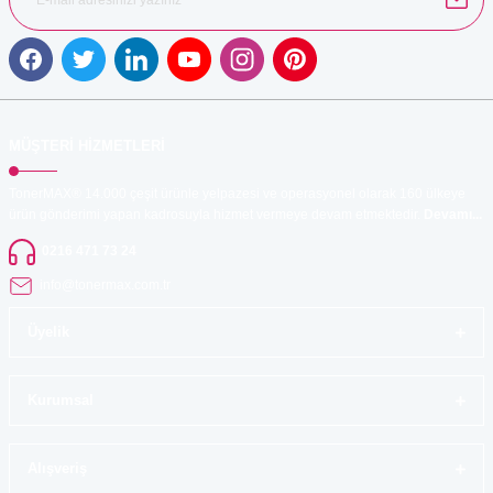
Gönder
MÜŞTERİ HİZMETLERİ
TonerMAX® 14.000 çeşit ürünle yelpazesi ve operasyonel olarak 160 ülkeye
ürün gönderimi yapan kadrosuyla hizmet vermeye devam etmektedir.
Devamı...
0216 471 73 24
info@tonermax.com.tr
Üyelik
Kurumsal
Alışveriş