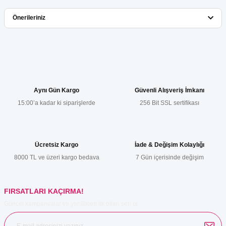
Bu ürüne ilk yorumu siz yapın!
Önerileriniz
Yorum Yaz
Bu ürünün fiyat bilgisi, resim, ürün açıklamalarında ve diğer
konularda yetersiz gördüğünüz noktaları öneri formunu kullanarak
tarafımıza iletebilirsiniz.
Görüş ve önerileriniz için teşekkür ederiz.
Aynı Gün Kargo
Güvenli Alışveriş İmkanı
15:00’a kadar ki siparişlerde
256 Bit SSL sertifikası
Ürün resmi kalitesiz, bozuk veya görüntülenemiyor.
Ürün açıklamasında eksik bilgiler bulunuyor.
Ürün bilgilerinde hatalar bulunuyor.
Ücretsiz Kargo
İade & Değişim Kolaylığı
Ürün fiyatı diğer sitelerden daha pahalı.
8000 TL ve üzeri kargo bedava
7 Gün içerisinde değişim
Bu ürüne benzer farklı alternatifler olmalı.
FIRSATLARI KAÇIRMA!
Güncel kampanyalar ve yenilikleri ilk bilen sen ol.