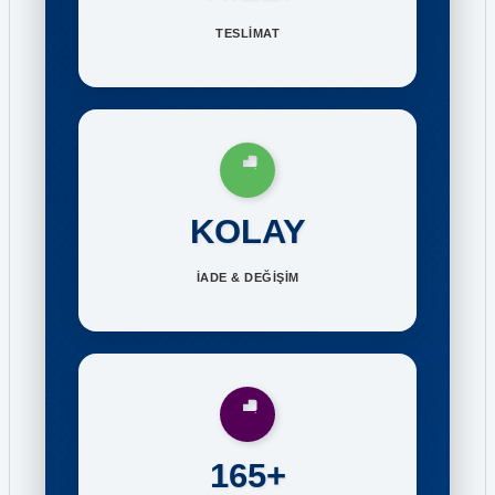
TESLİMAT
KOLAY
İADE & DEĞİŞİM
165+