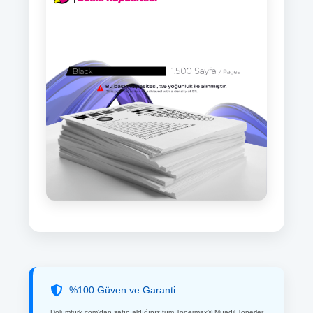
%100 Güven ve Garanti
Dolumturk.com'dan satın aldığınız tüm Tonermax® Muadil Tonerler,