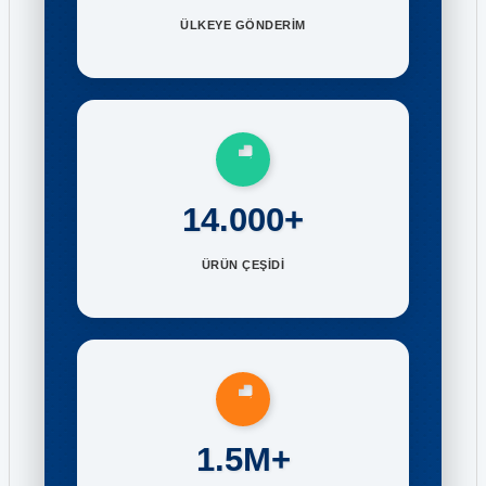
ÜLKEYE GÖNDERİM
14.000+
ÜRÜN ÇEŞİDİ
1.5M+