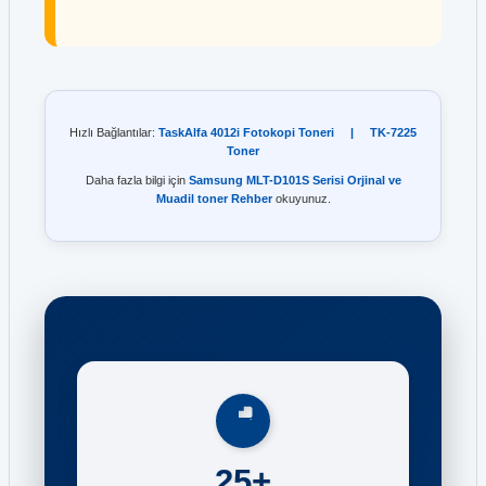
Hızlı Bağlantılar:
TaskAlfa 4012i Fotokopi Toneri
|
TK-7225
Toner
Daha fazla bilgi için
Samsung MLT-D101S Serisi Orjinal ve
Muadil toner Rehber
okuyunuz.
25+