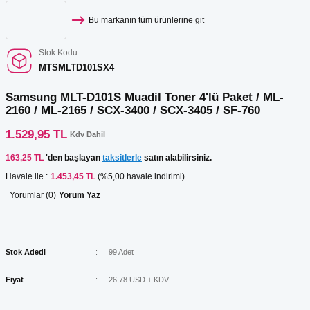
Bu markanın tüm ürünlerine git
Stok Kodu
MTSMLTD101SX4
Samsung MLT-D101S Muadil Toner 4'lü Paket / ML-
2160 / ML-2165 / SCX-3400 / SCX-3405 / SF-760
1.529,95 TL
Kdv Dahil
163,25 TL
'den başlayan
taksitlerle
satın alabilirsiniz.
Havale ile :
1.453,45 TL
(%5,00 havale indirimi)
Yorumlar (0)
Yorum Yaz
Stok Adedi
99 Adet
Fiyat
26,78 USD + KDV