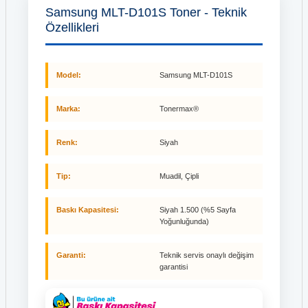
Samsung MLT-D101S Toner - Teknik
Özellikleri
Model:
Samsung MLT-D101S
Marka:
Tonermax®
Renk:
Siyah
Tip:
Muadil, Çipli
Baskı Kapasitesi:
Siyah 1.500 (%5 Sayfa
Yoğunluğunda)
Garanti:
Teknik servis onaylı değişim
garantisi