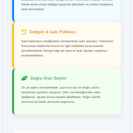
teknik servis onaylı değişim garantisi altındadır ve üretim hatalarına
karşı korumalıdır.
Değişim & İade Politikası
Sarf malzemesi niteliğindeki ürünlerimizde iade süreçleri, Tüketicinin
Korunması Hakkında Kanun'un ilgili maddeleri çerçevesinde
yürütülmektedir. Detaylı bilgi için İptal ve İade Şartları sayfamızı
inceleyebilirsiniz.
Doğru Ürün Seçimi
25 yılı aşkın deneyimimizle, yazıcınız için en doğru ürünü
seçmenize yardımcı oluyoruz. Ürün uyumluluğundan emin
değilseniz, sipariş öncesi destek alabilirsiniz. Doğru ürünle
sorunsuz bir baskı deneyimi yaşarsınız.