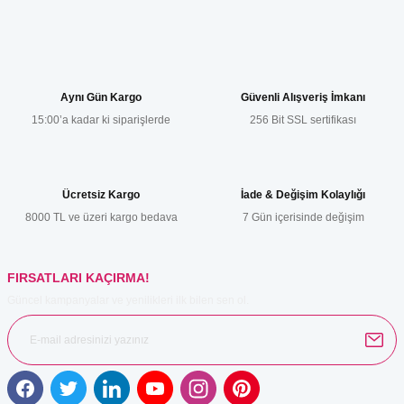
Yorum Yaz
Bu ürünün fiyat bilgisi, resim, ürün açıklamalarında ve diğer
konularda yetersiz gördüğünüz noktaları öneri formunu kullanarak
tarafımıza iletebilirsiniz.
Görüş ve önerileriniz için teşekkür ederiz.
Aynı Gün Kargo
Güvenli Alışveriş İmkanı
15:00’a kadar ki siparişlerde
256 Bit SSL sertifikası
Ürün resmi kalitesiz, bozuk veya görüntülenemiyor.
Ürün açıklamasında eksik bilgiler bulunuyor.
Ürün bilgilerinde hatalar bulunuyor.
Ücretsiz Kargo
İade & Değişim Kolaylığı
Ürün fiyatı diğer sitelerden daha pahalı.
8000 TL ve üzeri kargo bedava
7 Gün içerisinde değişim
Bu ürüne benzer farklı alternatifler olmalı.
FIRSATLARI KAÇIRMA!
Güncel kampanyalar ve yenilikleri ilk bilen sen ol.
Gönder