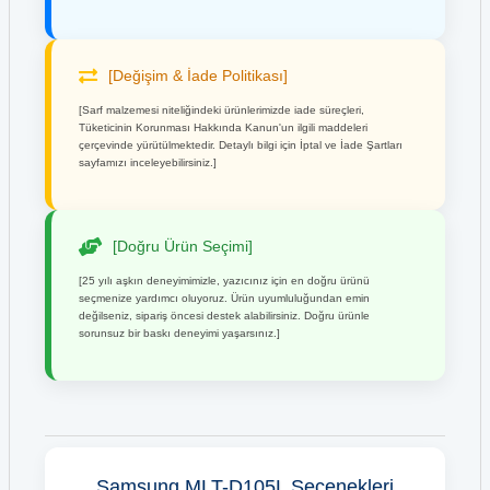
[Değişim & İade Politikası]
[Sarf malzemesi niteliğindeki ürünlerimizde iade süreçleri,
Tüketicinin Korunması Hakkında Kanun'un ilgili maddeleri
çerçevinde yürütülmektedir. Detaylı bilgi için İptal ve İade Şartları
sayfamızı inceleyebilirsiniz.]
[Doğru Ürün Seçimi]
[25 yılı aşkın deneyimimizle, yazıcınız için en doğru ürünü
seçmenize yardımcı oluyoruz. Ürün uyumluluğundan emin
değilseniz, sipariş öncesi destek alabilirsiniz. Doğru ürünle
sorunsuz bir baskı deneyimi yaşarsınız.]
Samsung MLT-D105L Seçenekleri