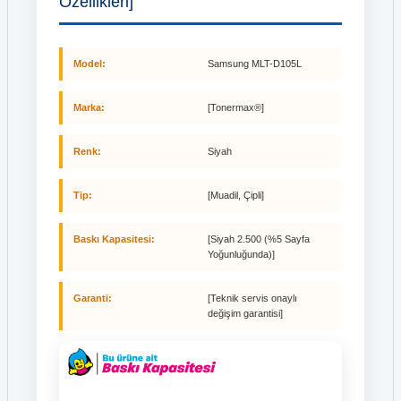
Özellikleri]
Model:
Samsung MLT-D105L
Marka:
[Tonermax®]
Renk:
Siyah
Tip:
[Muadil, Çipli]
Baskı Kapasitesi:
[Siyah 2.500 (%5 Sayfa
Yoğunluğunda)]
Garanti:
[Teknik servis onaylı
değişim garantisi]