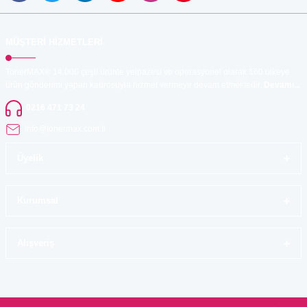
MÜŞTERİ HİZMETLERİ
TonerMAX® 14.000 çeşit ürünle yelpazesi ve operasyonel olarak 160 ülkeye
ürün gönderimi yapan kadrosuyla hizmet vermeye devam etmektedir.
Devamı...
0216 471 73 24
info@tonermax.com.tr
Üyelik
Kurumsal
Alışveriş