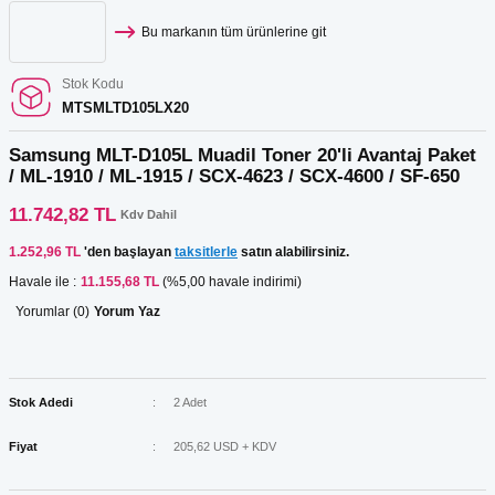
Bu markanın tüm ürünlerine git
Stok Kodu
MTSMLTD105LX20
Samsung MLT-D105L Muadil Toner 20'li Avantaj Paket
/ ML-1910 / ML-1915 / SCX-4623 / SCX-4600 / SF-650
11.742,82 TL
Kdv Dahil
1.252,96 TL
'den başlayan
taksitlerle
satın alabilirsiniz.
Havale ile :
11.155,68 TL
(%5,00 havale indirimi)
Yorumlar (0)
Yorum Yaz
Stok Adedi
2 Adet
Fiyat
205,62 USD + KDV