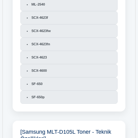
ML-2540
SCX-4623f
SCX-4623fw
SCX-4623fn
SCX-4623
SCX-4600
SF-650
SF-650p
[Samsung MLT-D105L Toner - Teknik