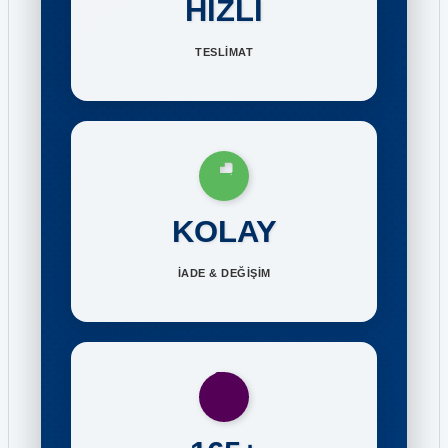
HIZLI
TESLİMAT
KOLAY
İADE & DEĞİŞİM