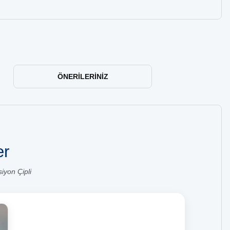
ÖNERILERINIZ
er
yon Çipli