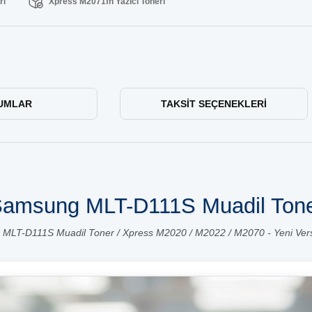
ri
Xpress M2071fh Yazıcı Toneri
UMLAR
TAKSIT SEÇENEKLERI
amsung MLT-D111S Muadil Ton
MLT-D111S Muadil Toner / Xpress M2020 / M2022 / M2070 - Yeni Versi