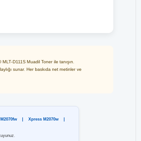
 MLT-D111S Muadil Toner ile tanışın.
olaylığı sunar. Her baskıda net metinler ve
 M2070fw
|
Xpress M2070w
|
uyunuz.