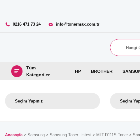
0216 471 73 24
info@tonermax.com.tr
Tüm
HP
BROTHER
SAMSU
Kategoriler
Anasayfa
Samsung
Samsung Toner Listesi
MLT-D111S Toner
Sam