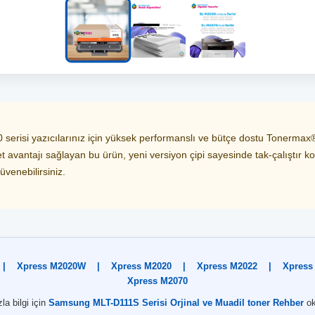
isi yazıcılarınız için yüksek performanslı ve bütçe dostu Tonermax®
t avantajı sağlayan bu ürün, yeni versiyon çipi sayesinde tak-çalıştır k
üvenebilirsiniz.
|
Xpress M2020W
|
Xpress M2020
|
Xpress M2022
|
Xpress
Xpress M2070
la bilgi için
Samsung MLT-D111S Serisi Orjinal ve Muadil toner Rehber
ok