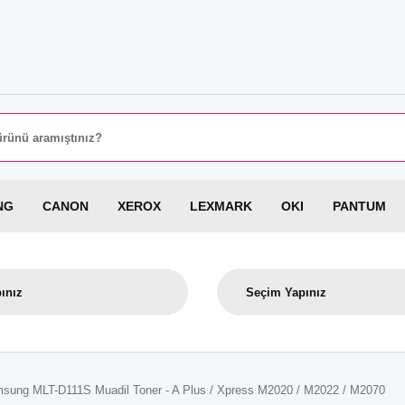
8000 
NG
CANON
XEROX
LEXMARK
OKI
PANTUM
sung MLT-D111S Muadil Toner - A Plus / Xpress M2020 / M2022 / M2070