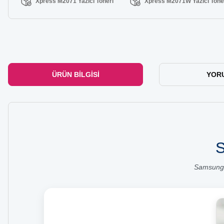
Xpress M2071 Yazıcı Toneri
Xpress M2071W Yazıcı Tone
ÜRÜN BILGISI
YOR
S
Samsung 