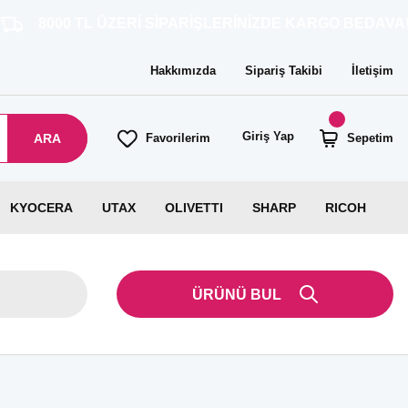
TL ÜZERİ SİPARİŞLERİNİZDE KARGO BEDAVA!
Hakkımızda
Sipariş Takibi
İletişim
Giriş Yap
ARA
Favorilerim
Sepetim
KYOCERA
UTAX
OLIVETTI
SHARP
RICOH
ÜRÜNÜ BUL