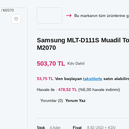
Bu markanın tüm ürünlerine gi
Samsung MLT-D111S Muadil Tone
M2070
503,70 TL
Kdv Dahil
53,75 TL
'den başlayan
taksitlerle
satın alabilirs
Havale ile :
478,52 TL
(%5,00 havale indirimi)
Yorumlar (0)
Yorum Yaz
Stok
4 Adet
Fiyat
8,82 USD + KDV