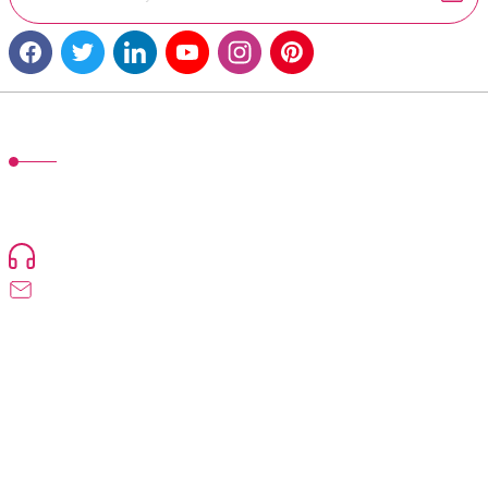
Gönder
MÜŞTERİ HİZMETLERİ
TonerMAX® 14.000 çeşit ürünle yelpazesi ve operasyonel olarak 160
ülkeye ürün gönderimi yapan kadrosuyla hizmet vermeye devam
etmektedir.
Devamı...
0216 471 73 24
info@tonermax.com.tr
Üyelik
Kurumsal
Alışveriş