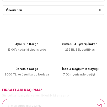
Bu ürüne ilk yorumu siz yapın!
Önerileriniz
Yorum Yaz
Bu ürünün fiyat bilgisi, resim, ürün açıklamalarında ve diğer
konularda yetersiz gördüğünüz noktaları öneri formunu
kullanarak tarafımıza iletebilirsiniz.
Görüş ve önerileriniz için teşekkür ederiz.
Aynı Gün Kargo
Güvenli Alışveriş İmkanı
15:00’a kadar ki siparişlerde
256 Bit SSL sertifikası
Ürün resmi kalitesiz, bozuk veya görüntülenemiyor.
Ürün açıklamasında eksik bilgiler bulunuyor.
Ürün bilgilerinde hatalar bulunuyor.
Ücretsiz Kargo
İade & Değişim Kolaylığı
Ürün fiyatı diğer sitelerden daha pahalı.
8000 TL ve üzeri kargo bedava
7 Gün içerisinde değişim
Bu ürüne benzer farklı alternatifler olmalı.
FIRSATLARI KAÇIRMA!
Güncel kampanyalar ve yenilikleri ilk bilen sen ol.