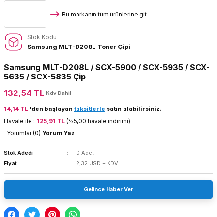
Bu markanın tüm ürünlerine git
Stok Kodu
Samsung MLT-D208L Toner Çipi
Samsung MLT-D208L / SCX-5900 / SCX-5935 / SCX-
5635 / SCX-5835 Çip
132,54 TL
Kdv Dahil
14,14 TL
'den başlayan
taksitlerle
satın alabilirsiniz.
Havale ile :
125,91 TL
(%5,00 havale indirimi)
Yorumlar (0)
Yorum Yaz
Stok Adedi
0 Adet
Fiyat
2,32 USD + KDV
Gelince Haber Ver