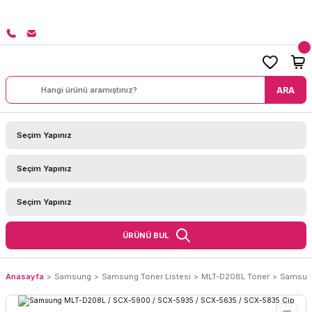
8000 TL ÜZERİ SİPARİŞLERİNİZDE KARGO BEDAVA!
ARA
ÜRÜNÜ BUL
Anasayfa
Samsung
Samsung Toner Listesi
MLT-D208L Toner
Samsung