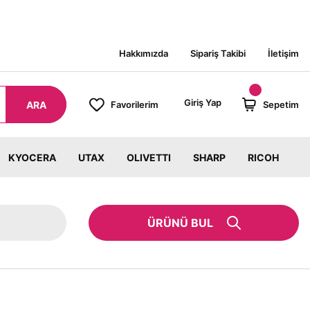
Hakkımızda
Sipariş Takibi
İletişim
Giriş Yap
ARA
Favorilerim
Sepetim
KYOCERA
UTAX
OLIVETTI
SHARP
RICOH
ÜRÜNÜ BUL