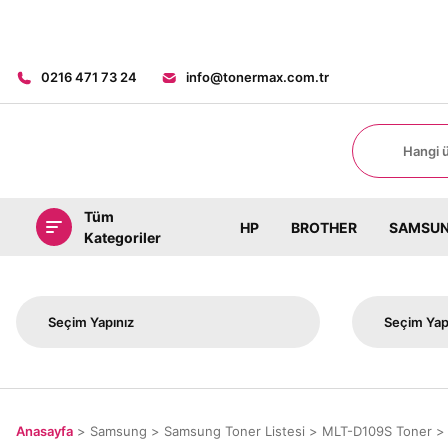
8000 TL ÜZERİ Sİ
0216 471 73 24
info@tonermax.com.tr
Tüm
HP
BROTHER
SAMSU
Kategoriler
Anasayfa
Samsung
Samsung Toner Listesi
MLT-D109S Toner