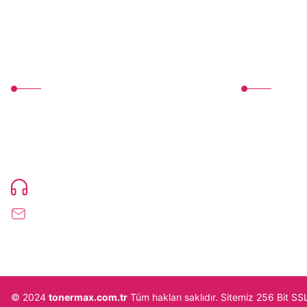
MÜŞTERİ HİZMETLERİ
Üyelik
TonerMAX® 14.000 çeşit ürünle yelpazesi ve
Yeni Üyelik
operasyonel olarak 160 ülkeye ürün gönderimi
Üye Girişi
yapan kadrosuyla hizmet vermeye devam
etmektedir.
Devamı...
Şifremi Unutt
0216 471 73 24
info@tonermax.com.tr
© 2024
tonermax.com.tr
Tüm hakları saklıdır. Sitemiz 256 Bit SS