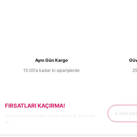
Bu ürünün fiyat bilgisi, resim, ürün açıklamalarında ve diğer konu
Görüş ve önerileriniz için teşekkür ederiz.
Ürün resmi kalitesiz, bozuk veya görüntülenemiyor.
Ürün açıklamasında eksik bilgiler bulunuyor.
Ürün bilgilerinde hatalar bulunuyor.
Ürün fiyatı diğer sitelerden daha pahalı.
Aynı Gün Kargo
Güv
Bu ürüne benzer farklı alternatifler olmalı.
15:00’a kadar ki siparişlerde
25
FIRSATLARI KAÇIRMA!
Güncel kampanyalar ve yenilikleri ilk bilen sen
ol.