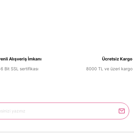
larda yetersiz gördüğünüz noktaları öneri formunu kullanarak tarafımıza il
Bu ürüne ilk yorumu siz yapın!
Yorum Yaz
enli Alışveriş İmkanı
Ücretsiz Kargo
6 Bit SSL sertifikası
8000 TL ve üzeri kargo
Gönder