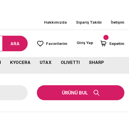
8000 TL ÜZERİ SİPARİŞLERİNİZDE KARGO BEDAVA
Hakkımızda
Sipariş Takibi
İletişim
Giriş Yap
ARA
Favorilerim
Sepetim
M
KYOCERA
UTAX
OLIVETTI
SHARP
ÜRÜNÜ BUL