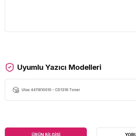
Uyumlu Yazıcı Modelleri
Utax 4411810010 - CD1316 Toner
ÜRÜN BILGISI
YOR