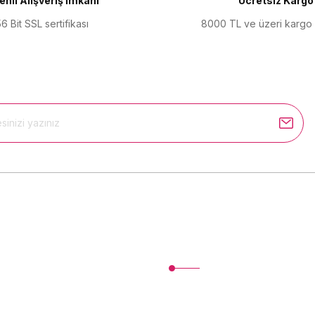
nli Alışveriş İmkanı
Ücretsiz Kargo
6 Bit SSL sertifikası
8000 TL ve üzeri kargo
Gönder
Kurumsal
İletişim