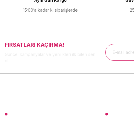
Aynı Gün Kargo
Güve
Bu ürüne benzer farklı alternatifler olmalı.
15:00’a kadar ki siparişlerde
25
FIRSATLARI KAÇIRMA!
Güncel kampanyalar ve yenilikleri ilk bilen sen
ol.
MÜŞTERİ HİZMETLERİ
Üyelik
TonerMAX® 14.000 çeşit ürünle yelpazesi ve
Yeni Üyelik
operasyonel olarak 160 ülkeye ürün