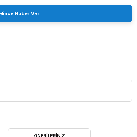
elince Haber Ver
ÖNERILERINIZ