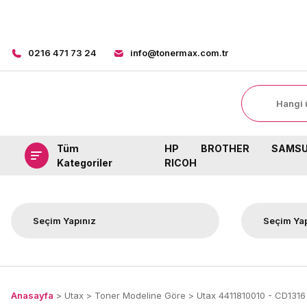
0216 471 73 24
info@tonermax.com.tr
Tüm
HP
BROTHER
SAMS
Kategoriler
RICOH
Anasayfa
Utax
Toner Modeline Göre
Utax 4411810010 - CD1316