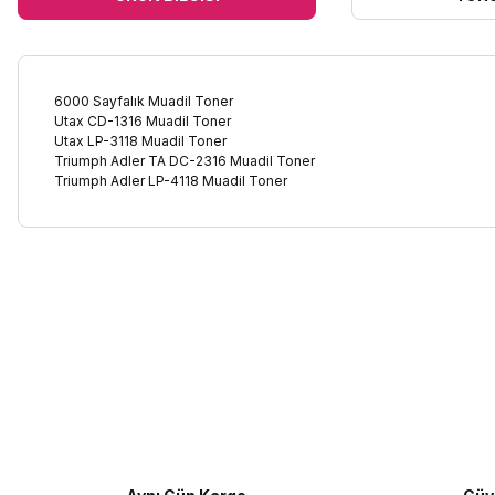
6000 Sayfalık Muadil Toner
Utax CD-1316 Muadil Toner
Utax LP-3118 Muadil Toner
Triumph Adler TA DC-2316 Muadil Toner
Triumph Adler LP-4118 Muadil Toner
Bu ürünün fiyat bilgisi, resim, ürün açıklamalarında ve diğer kon
Görüş ve önerileriniz için teşekkür ederiz.
Ürün resmi kalitesiz, bozuk veya görüntülenemiyor.
Ürün açıklamasında eksik bilgiler bulunuyor.
Ürün bilgilerinde hatalar bulunuyor.
Ürün fiyatı diğer sitelerden daha pahalı.