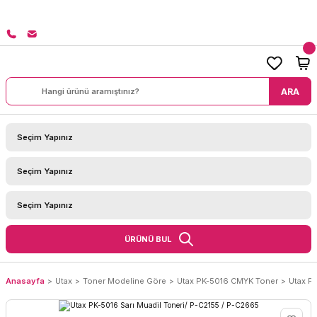
8000 TL ÜZERİ SİPARİŞLERİNİZDE KARGO BEDAVA!
ARA
ÜRÜNÜ BUL
Anasayfa
Utax
Toner Modeline Göre
Utax PK-5016 CMYK Toner
Utax P