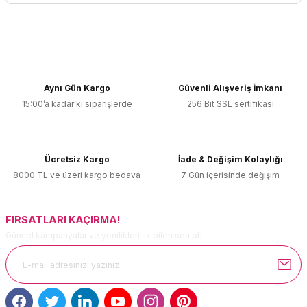
Yorum Yaz
Bu ürünün fiyat bilgisi, resim, ürün açıklamalarında ve diğer
konularda yetersiz gördüğünüz noktaları öneri formunu
kullanarak tarafımıza iletebilirsiniz.
Görüş ve önerileriniz için teşekkür ederiz.
Aynı Gün Kargo
Güvenli Alışveriş İmkanı
15:00’a kadar ki siparişlerde
256 Bit SSL sertifikası
Ürün resmi kalitesiz, bozuk veya görüntülenemiyor.
Ürün açıklamasında eksik bilgiler bulunuyor.
Ürün bilgilerinde hatalar bulunuyor.
Ücretsiz Kargo
İade & Değişim Kolaylığı
Ürün fiyatı diğer sitelerden daha pahalı.
8000 TL ve üzeri kargo bedava
7 Gün içerisinde değişim
Bu ürüne benzer farklı alternatifler olmalı.
FIRSATLARI KAÇIRMA!
Güncel kampanyalar ve yenilikleri ilk bilen sen ol.
Gönder