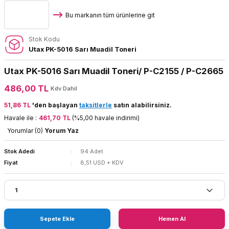
Bu markanın tüm ürünlerine git
Stok Kodu
Utax PK-5016 Sarı Muadil Toneri
Utax PK-5016 Sarı Muadil Toneri/ P-C2155 / P-C2665
486,00 TL
Kdv Dahil
51,86 TL
'den başlayan
taksitlerle
satın alabilirsiniz.
Havale ile :
461,70 TL
(%5,00 havale indirimi)
Yorumlar (0)
Yorum Yaz
Stok Adedi
94 Adet
Fiyat
8,51 USD + KDV
Sepete Ekle
Hemen Al