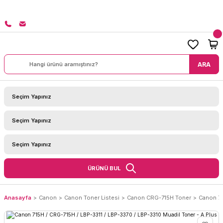
8000 TL ÜZERİ SİPARİŞLERİNİZDE KARGO BEDAVA!
ARA
ÜRÜNÜ BUL
Anasayfa
Canon
Canon Toner Listesi
Canon CRG-715H Toner
Canon 71