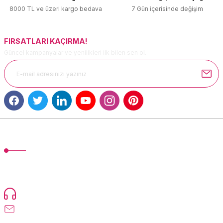
Ürün fiyatı diğer sitelerden daha pahalı.
8000 TL ve üzeri kargo bedava
7 Gün içerisinde değişim
Bu ürüne benzer farklı alternatifler olmalı.
FIRSATLARI KAÇIRMA!
Güncel kampanyalar ve yenilikleri ilk bilen sen ol.
Gönder
MÜŞTERİ HİZMETLERİ
TonerMAX® 14.000 çeşit ürünle yelpazesi ve operasyonel olarak 160
ülkeye ürün gönderimi yapan kadrosuyla hizmet vermeye devam
etmektedir.
Devamı...
0216 471 73 24
info@tonermax.com.tr