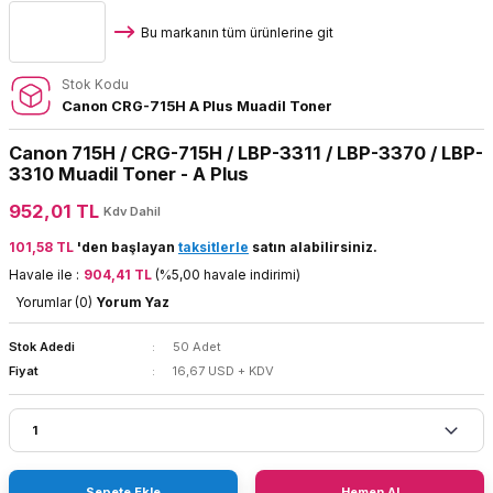
Bu markanın tüm ürünlerine git
Stok Kodu
Canon CRG-715H A Plus Muadil Toner
Canon 715H / CRG-715H / LBP-3311 / LBP-3370 / LBP-
3310 Muadil Toner - A Plus
952,01 TL
Kdv Dahil
101,58 TL
'den başlayan
taksitlerle
satın alabilirsiniz.
Havale ile :
904,41 TL
(%5,00 havale indirimi)
Yorumlar (0)
Yorum Yaz
Stok Adedi
50 Adet
Fiyat
16,67 USD + KDV
Sepete Ekle
Hemen Al