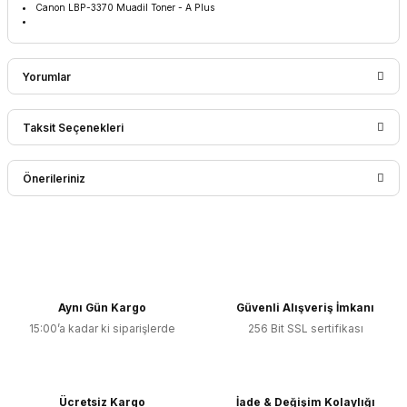
Canon LBP-3370 Muadil Toner - A Plus
Yorumlar
Taksit Seçenekleri
Bu ürüne ilk yorumu siz yapın!
Önerileriniz
Yorum Yaz
Bu ürünün fiyat bilgisi, resim, ürün açıklamalarında ve diğer
konularda yetersiz gördüğünüz noktaları öneri formunu
kullanarak tarafımıza iletebilirsiniz.
Görüş ve önerileriniz için teşekkür ederiz.
Aynı Gün Kargo
Güvenli Alışveriş İmkanı
15:00’a kadar ki siparişlerde
256 Bit SSL sertifikası
Ürün resmi kalitesiz, bozuk veya görüntülenemiyor.
Ürün açıklamasında eksik bilgiler bulunuyor.
Ürün bilgilerinde hatalar bulunuyor.
Ücretsiz Kargo
İade & Değişim Kolaylığı