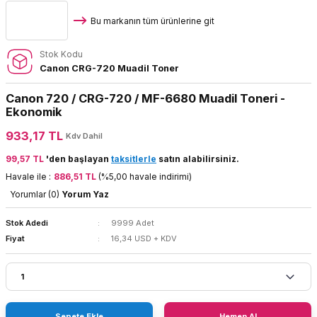
Bu markanın tüm ürünlerine git
Stok Kodu
Canon CRG-720 Muadil Toner
Canon 720 / CRG-720 / MF-6680 Muadil Toneri -
Ekonomik
933,17 TL
Kdv Dahil
99,57 TL
'den başlayan
taksitlerle
satın alabilirsiniz.
Havale ile :
886,51 TL
(%5,00 havale indirimi)
Yorumlar (0)
Yorum Yaz
Stok Adedi
9999 Adet
Fiyat
16,34 USD + KDV
Sepete Ekle
Hemen Al