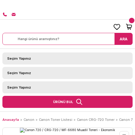
8000 TL ÜZERİ SİPARİŞLERİNİZDE KARGO BEDAVA!
ARA
ÜRÜNÜ BUL
Anasayfa
Canon
Canon Toner Listesi
Canon CRG-720 Toner
Canon 72