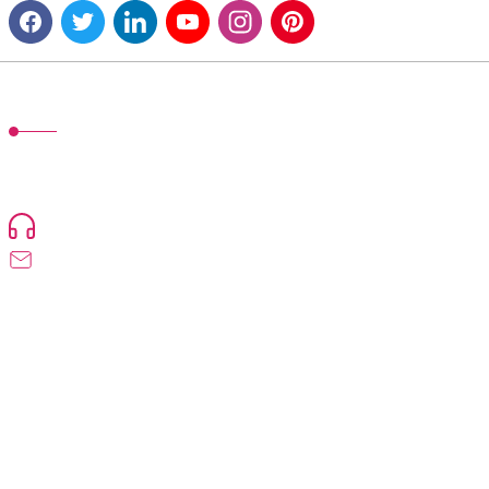
MÜŞTERİ HİZMETLERİ
TonerMAX® 14.000 çeşit ürünle yelpazesi ve operasyonel olarak 160
ülkeye ürün gönderimi yapan kadrosuyla hizmet vermeye devam
etmektedir.
Devamı...
0216 471 73 24
info@tonermax.com.tr
Üyelik
Kurumsal
Alışveriş