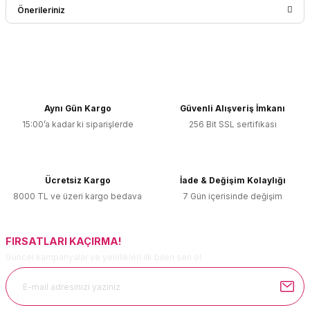
Önerileriniz
Yorum Yaz
Bu ürünün fiyat bilgisi, resim, ürün açıklamalarında ve diğer
konularda yetersiz gördüğünüz noktaları öneri formunu
kullanarak tarafımıza iletebilirsiniz.
Görüş ve önerileriniz için teşekkür ederiz.
Aynı Gün Kargo
Güvenli Alışveriş İmkanı
15:00’a kadar ki siparişlerde
256 Bit SSL sertifikası
Ürün resmi kalitesiz, bozuk veya görüntülenemiyor.
Ürün açıklamasında eksik bilgiler bulunuyor.
Ürün bilgilerinde hatalar bulunuyor.
Ücretsiz Kargo
İade & Değişim Kolaylığı
Ürün fiyatı diğer sitelerden daha pahalı.
8000 TL ve üzeri kargo bedava
7 Gün içerisinde değişim
Bu ürüne benzer farklı alternatifler olmalı.
FIRSATLARI KAÇIRMA!
Güncel kampanyalar ve yenilikleri ilk bilen sen ol.
Gönder