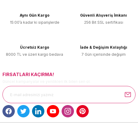
kullanarak tarafımıza iletebilirsiniz.
Görüş ve önerileriniz için teşekkür ederiz.
Aynı Gün Kargo
Güvenli Alışveriş İmkanı
15:00’a kadar ki siparişlerde
256 Bit SSL sertifikası
Ürün resmi kalitesiz, bozuk veya görüntülenemiyor.
Ürün açıklamasında eksik bilgiler bulunuyor.
Ürün bilgilerinde hatalar bulunuyor.
Ücretsiz Kargo
İade & Değişim Kolaylığı
Ürün fiyatı diğer sitelerden daha pahalı.
8000 TL ve üzeri kargo bedava
7 Gün içerisinde değişim
Bu ürüne benzer farklı alternatifler olmalı.
FIRSATLARI KAÇIRMA!
Güncel kampanyalar ve yenilikleri ilk bilen sen ol.
Gönder
MÜŞTERİ HİZMETLERİ