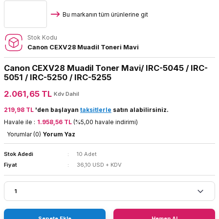
Bu markanın tüm ürünlerine git
Stok Kodu
Canon CEXV28 Muadil Toneri Mavi
Canon CEXV28 Muadil Toner Mavi/ IRC-5045 / IRC-
5051 / IRC-5250 / IRC-5255
2.061,65 TL
Kdv Dahil
219,98 TL
'den başlayan
taksitlerle
satın alabilirsiniz.
Havale ile :
1.958,56 TL
(%5,00 havale indirimi)
Yorumlar (0)
Yorum Yaz
Stok Adedi
10 Adet
Fiyat
36,10 USD + KDV
Sepete Ekle
Hemen Al