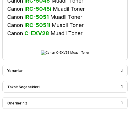
Canon
IRC-5045
Muadil Toner
Canon
IRC-5045i
Muadil Toner
Canon
IRC-5051
Muadil Toner
Canon
IRC-5051i
Muadil Toner
Canon
C-EXV28
Muadil Toner
Yorumlar
Taksit Seçenekleri
Bu ürüne ilk yorumu siz yapın!
Önerileriniz
Yorum Yaz
Bu ürünün fiyat bilgisi, resim, ürün açıklamalarında ve diğer
konularda yetersiz gördüğünüz noktaları öneri formunu