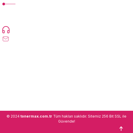
TonerMAX® 14.000 çeşit ürünle yelpazesi ve operasyonel olarak 160
ülkeye ürün gönderimi yapan kadrosuyla hizmet vermeye devam
etmektedir.
Devamı...
0216 471 73 24
info@tonermax.com.tr
Üyelik
Kurumsal
Alışveriş
© 2024
tonermax.com.tr
Tüm hakları saklıdır. Sitemiz 256 Bit SSL ile
Güvende!