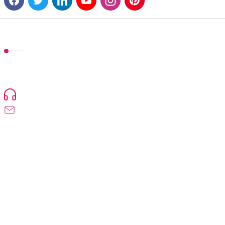
MÜŞTERİ HİZMETLERİ
TonerMAX® 14.000 çeşit ürünle yelpazesi ve operasyonel olarak 160
ülkeye ürün gönderimi yapan kadrosuyla hizmet vermeye devam
etmektedir.
Devamı...
0216 471 73 24
info@tonermax.com.tr
Üyelik
Kurumsal
Alışveriş