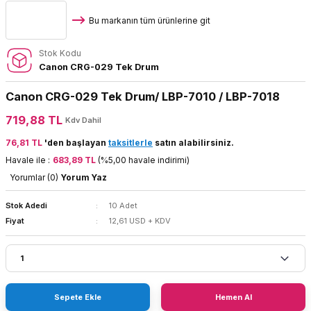
Bu markanın tüm ürünlerine git
Stok Kodu
Canon CRG-029 Tek Drum
Canon CRG-029 Tek Drum/ LBP-7010 / LBP-7018
719,88 TL
Kdv Dahil
76,81 TL
'den başlayan
taksitlerle
satın alabilirsiniz.
Havale ile :
683,89 TL
(%5,00 havale indirimi)
Yorumlar (0)
Yorum Yaz
Stok Adedi
10 Adet
Fiyat
12,61 USD + KDV
Sepete Ekle
Hemen Al