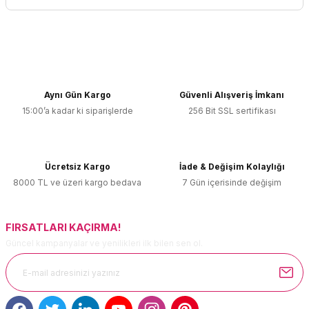
Yorum Yaz
Bu ürünün fiyat bilgisi, resim, ürün açıklamalarında ve diğer
konularda yetersiz gördüğünüz noktaları öneri formunu
kullanarak tarafımıza iletebilirsiniz.
Görüş ve önerileriniz için teşekkür ederiz.
Aynı Gün Kargo
Güvenli Alışveriş İmkanı
15:00’a kadar ki siparişlerde
256 Bit SSL sertifikası
Ürün resmi kalitesiz, bozuk veya görüntülenemiyor.
Ürün açıklamasında eksik bilgiler bulunuyor.
Ürün bilgilerinde hatalar bulunuyor.
Ücretsiz Kargo
İade & Değişim Kolaylığı
Ürün fiyatı diğer sitelerden daha pahalı.
8000 TL ve üzeri kargo bedava
7 Gün içerisinde değişim
Bu ürüne benzer farklı alternatifler olmalı.
FIRSATLARI KAÇIRMA!
Güncel kampanyalar ve yenilikleri ilk bilen sen ol.
Gönder