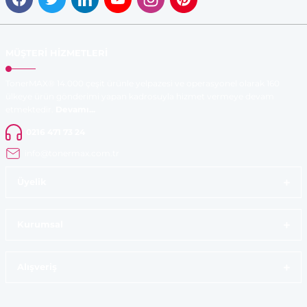
MÜŞTERİ HİZMETLERİ
TonerMAX® 14.000 çeşit ürünle yelpazesi ve operasyonel olarak 160
ülkeye ürün gönderimi yapan kadrosuyla hizmet vermeye devam
etmektedir.
Devamı...
0216 471 73 24
info@tonermax.com.tr
Üyelik
Kurumsal
Alışveriş