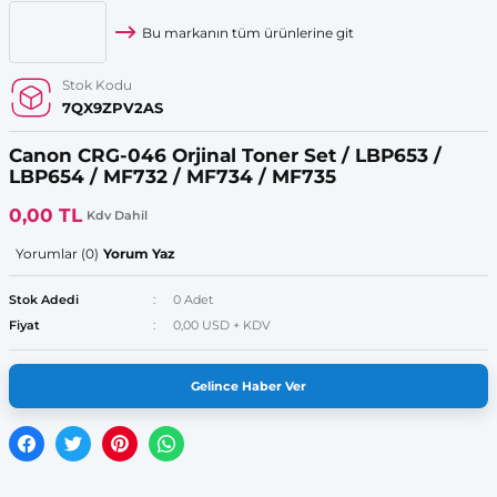
Bu markanın tüm ürünlerine git
Stok Kodu
7QX9ZPV2AS
Canon CRG-046 Orjinal Toner Set / LBP653 /
LBP654 / MF732 / MF734 / MF735
0,00 TL
Kdv Dahil
Yorumlar (0)
Yorum Yaz
Stok Adedi
0 Adet
Fiyat
0,00 USD + KDV
Gelince Haber Ver