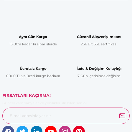
Yorum Yaz
Bu ürünün fiyat bilgisi, resim, ürün açıklamalarında ve diğer
konularda yetersiz gördüğünüz noktaları öneri formunu
kullanarak tarafımıza iletebilirsiniz.
Görüş ve önerileriniz için teşekkür ederiz.
Aynı Gün Kargo
Güvenli Alışveriş İmkanı
15:00’a kadar ki siparişlerde
256 Bit SSL sertifikası
Ürün resmi kalitesiz, bozuk veya görüntülenemiyor.
Ürün açıklamasında eksik bilgiler bulunuyor.
Ürün bilgilerinde hatalar bulunuyor.
Ücretsiz Kargo
İade & Değişim Kolaylığı
Ürün fiyatı diğer sitelerden daha pahalı.
8000 TL ve üzeri kargo bedava
7 Gün içerisinde değişim
Bu ürüne benzer farklı alternatifler olmalı.
FIRSATLARI KAÇIRMA!
Güncel kampanyalar ve yenilikleri ilk bilen sen ol.
Gönder