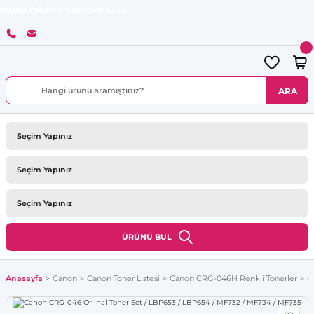
İNİZDE KARGO BEDAVA!
ARA
ÜRÜNÜ BUL
Anasayfa
Canon
Canon Toner Listesi
Canon CRG-046H Renkli Tonerler
C