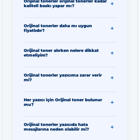
Orijinal tonerler orijinal tonerler kadar
kaliteli baskı yapar mı?
Orijinal tonerler daha mı uygun
fiyatlıdır?
Orijinal toner alırken nelere dikkat
etmeliyim?
Orijinal tonerler yazıcıma zarar verir
mi?
Her yazıcı için Orijinal toner bulunur
mu?
Orijinal tonerler yazıcıda hata
mesajlarına neden olabilir mi?